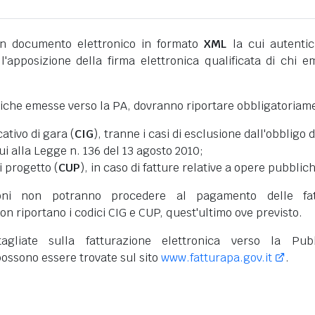
 documento elettronico in formato
XML
la cui autentic
l'apposizione della firma elettronica qualificata di chi e
niche emesse verso la PA, dovranno riportare obbligatoriam
cativo di gara (
CIG
), tranne i casi di esclusione dall'obbligo d
cui alla Legge n. 136 del 13 agosto 2010;
i progetto (
CUP
), in caso di fatture relative a opere pubblic
oni non potranno procedere al pagamento delle fat
on riportano i codici CIG e CUP, quest'ultimo ove previsto.
tagliate sulla fatturazione elettronica verso la Pub
ossono essere trovate sul sito
www.fatturapa.gov.it
.