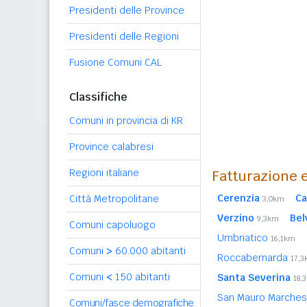
Presidenti delle Province
Presidenti delle Regioni
Fusione Comuni CAL
Classifiche
Comuni in provincia di KR
Province calabresi
Regioni italiane
Fatturazione e
Cerenzia
Ca
Città Metropolitane
3,0km
Verzino
Bel
9,3km
Comuni capoluogo
Umbriatico
16,1km
Comuni
>
60.000 abitanti
Roccabernarda
17,
Comuni
<
150 abitanti
Santa Severina
18,
San Mauro Marche
Comuni/fasce demografiche