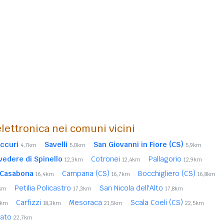
lettronica nei comuni vicini
ccuri
Savelli
San Giovanni in Fiore (CS)
4,7km
5,0km
5,9km
vedere di Spinello
Cotronei
Pallagorio
12,3km
12,4km
12,9km
Casabona
Campana (CS)
Bocchigliero (CS)
16,4km
16,7km
16,8km
Petilia Policastro
San Nicola dell'Alto
3km
17,3km
17,8km
Carfizzi
Mesoraca
Scala Coeli (CS)
3km
18,3km
21,5km
22,5km
sato
22,7km