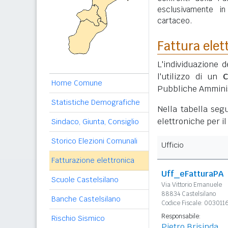
esclusivamente i
cartaceo.
Fattura elet
L'individuazione d
l'utilizzo di un
C
Home Comune
Pubbliche Amminis
Statistiche Demografiche
Nella tabella segu
elettroniche per i
Sindaco, Giunta, Consiglio
Storico Elezioni Comunali
Ufficio
Fatturazione elettronica
Uff_eFatturaPA
Scuole Castelsilano
Via Vittorio Emanuele
88834 Castelsilano
Banche Castelsilano
Codice Fiscale: 00301
Responsabile:
Rischio Sismico
Pietro Brisinda