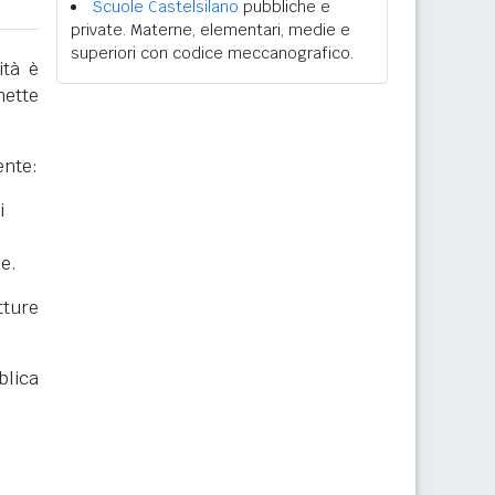
Scuole Castelsilano
pubbliche e
private. Materne, elementari, medie e
superiori con codice meccanografico.
ità è
mette
ente:
i
he.
ture
blica