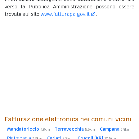
verso la Pubblica Amministrazione possono essere
trovate sul sito
www.fatturapa.gov.it
.
Fatturazione elettronica nei comuni vicini
Mandatoriccio
Terravecchia
Campana
4,8km
5,5km
6,8km
Pietrapaola
Cariati
Crucoli (KR)
7,3km
7,9km
10,5km