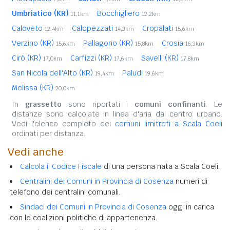
Umbriatico (KR)
Bocchigliero
11,1km
12,2km
Caloveto
Calopezzati
Cropalati
12,4km
14,3km
15,6km
Verzino (KR)
Pallagorio (KR)
Crosia
15,6km
15,8km
16,3km
Cirò (KR)
Carfizzi (KR)
Savelli (KR)
17,0km
17,6km
17,8km
San Nicola dell'Alto (KR)
Paludi
19,4km
19,6km
Melissa (KR)
20,0km
In
grassetto
sono riportati i
comuni confinanti
. Le
distanze sono calcolate in linea d'aria dal centro urbano.
Vedi l'elenco completo dei
comuni limitrofi a Scala Coeli
ordinati per distanza.
Vedi anche
Calcola il Codice Fiscale
di una persona nata a Scala Coeli.
Centralini dei Comuni in Provincia di Cosenza
numeri di
telefono dei centralini comunali.
Sindaci dei Comuni in Provincia di Cosenza
oggi in carica
con le coalizioni politiche di appartenenza.