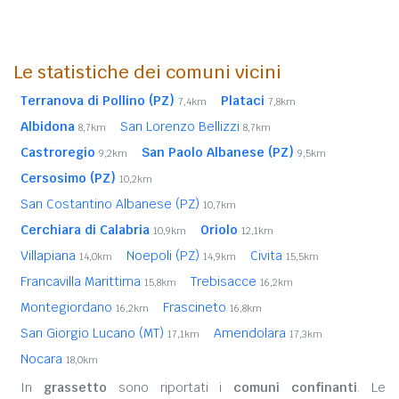
Le statistiche dei comuni vicini
Terranova di Pollino (PZ)
Plataci
7,4km
7,8km
Albidona
San Lorenzo Bellizzi
8,7km
8,7km
Castroregio
San Paolo Albanese (PZ)
9,2km
9,5km
Cersosimo (PZ)
10,2km
San Costantino Albanese (PZ)
10,7km
Cerchiara di Calabria
Oriolo
10,9km
12,1km
Villapiana
Noepoli (PZ)
Civita
14,0km
14,9km
15,5km
Francavilla Marittima
Trebisacce
15,8km
16,2km
Montegiordano
Frascineto
16,2km
16,8km
San Giorgio Lucano (MT)
Amendolara
17,1km
17,3km
Nocara
18,0km
In
grassetto
sono riportati i
comuni confinanti
. Le