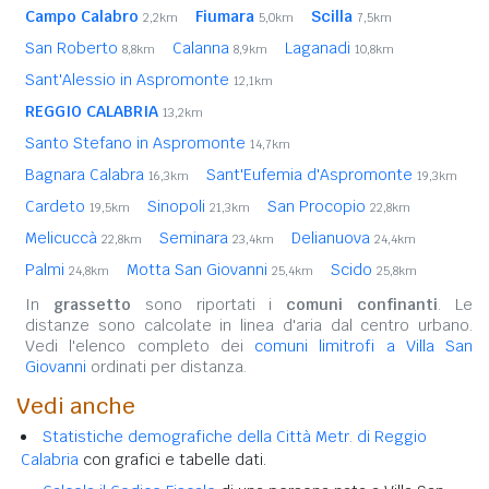
Campo Calabro
Fiumara
Scilla
2,2km
5,0km
7,5km
San Roberto
Calanna
Laganadi
8,8km
8,9km
10,8km
Sant'Alessio in Aspromonte
12,1km
REGGIO CALABRIA
13,2km
Santo Stefano in Aspromonte
14,7km
Bagnara Calabra
Sant'Eufemia d'Aspromonte
16,3km
19,3km
Cardeto
Sinopoli
San Procopio
19,5km
21,3km
22,8km
Melicuccà
Seminara
Delianuova
22,8km
23,4km
24,4km
Palmi
Motta San Giovanni
Scido
24,8km
25,4km
25,8km
In
grassetto
sono riportati i
comuni confinanti
. Le
distanze sono calcolate in linea d'aria dal centro urbano.
Vedi l'elenco completo dei
comuni limitrofi a Villa San
Giovanni
ordinati per distanza.
Vedi anche
Statistiche demografiche della Città Metr. di Reggio
Calabria
con grafici e tabelle dati.