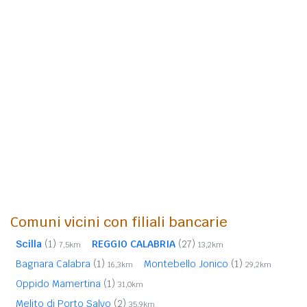
Comuni vicini con filiali bancarie
Scilla
(1)
REGGIO CALABRIA
(27)
7,5km
13,2km
Bagnara Calabra
(1)
Montebello Jonico
(1)
16,3km
29,2km
Oppido Mamertina
(1)
31,0km
Melito di Porto Salvo
(2)
35,9km