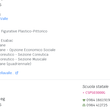
S
:
 Valle
:
i Figurative Plastico-Pittorico
- Esabac
ane
ane - Opzione Economico Sociale
Coreutico - Sezione Coreutica
Coreutico - Sezione Musicale
ane (
quadriennale
)
lavalle...
Scuola statale
»
CSPS03000G
leg
0984 1861919
S
0984 412725