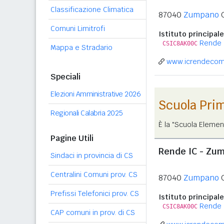
Classificazione Climatica
87040
Zumpano
Comuni Limitrofi
Istituto principale
Rende
CSIC8AK00C
Mappa e Stradario
www.icrendecom
Speciali
Elezioni Amministrative 2026
Scuola Pri
Regionali Calabria 2025
È la "Scuola Elemen
Pagine Utili
Rende IC - Zu
Sindaci in provincia di CS
Centralini Comuni prov. CS
87040
Zumpano
Prefissi Telefonici prov. CS
Istituto principale
Rende
CSIC8AK00C
CAP comuni in prov. di CS