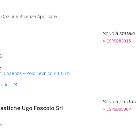
:
 - Opzione Scienze Applicate
Scuola statale
»
CSPS083015
S
:
mi Cosenza - Polo Tecnico Brutium
edu.it
Scuola paritari
lastiche Ugo Foscolo Srl
»
CSPSDO500P
S
: