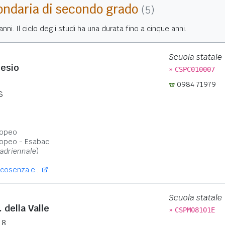
ondaria di secondo grado
(5)
nni. Il ciclo degli studi ha una durata fino a cinque anni.
Scuola statale
lesio
»
CSPC010007
0984 71979
S
:
ropeo
ropeo - Esabac
adriennale
)
cosenza.e...
Scuola statale
 della Valle
»
CSPM08101E
 8