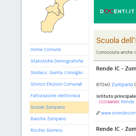
Scuola dell
Home Comune
Conosciuta anche c
Statistiche Demografiche
Rende IC - Zu
Sindaco, Giunta, Consiglio
Storico Elezioni Comunali
87040
Zumpano
Fatturazione elettronica
Istituto principale
Rende
CSIC8AK00C
Scuole Zumpano
www.icrendecom
Banche Zumpano
Rende IC - Zu
Rischio Sismico