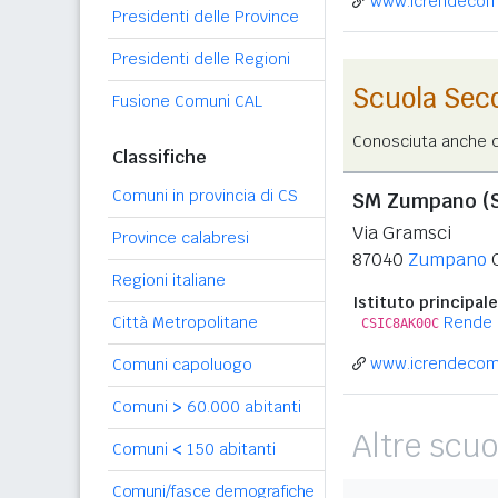
www.icrendecom
Presidenti delle Province
Presidenti delle Regioni
Scuola Sec
Fusione Comuni CAL
Conosciuta anche co
Classifiche
Comuni in provincia di CS
SM Zumpano (
Via Gramsci
Province calabresi
87040
Zumpano
Regioni italiane
Istituto principale
Città Metropolitane
Rende
CSIC8AK00C
www.icrendecom
Comuni capoluogo
Comuni
>
60.000 abitanti
Altre scuo
Comuni
<
150 abitanti
Comuni/fasce demografiche