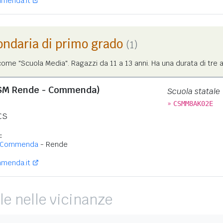
menda.it
ondaria di primo grado
(1)
me "Scuola Media". Ragazzi da 11 a 13 anni. Ha una durata di tre a
SM Rende - Commenda)
Scuola statale
»
CSMM8AK02E
CS
:
 Commenda
- Rende
menda.it
le nelle vicinanze