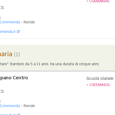
»
CSAA8AK04C
CS
:
 Commenda
- Rende
menda.it
maria
(1)
tare". Bambini da 5 a 11 anni. Ha una durata di cinque anni.
mpano Centro
Scuola statale
»
CSEE8AK02G
CS
:
 Commenda
- Rende