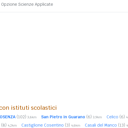
 - Opzione Scienze Applicate
on istituti scolastici
OSENZA
(102)
San Pietro in Guarano
(6)
Celico
(6)
3,6km
3,9km
4
a
(8)
Castiglione Cosentino
(3)
Casali del Manco
(13)
4,2km
4,6km