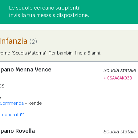
Le scuole cercano supplenti!
Invia la tua messa a disposizione.
'Infanzia
(2)
ome "Scuola Materna". Per bambini fino a 5 anni.
mpano Menna Vence
Scuola statale
»
CSAA8AK03B
CS
:
 Commenda
- Rende
menda.it
mpano Rovella
Scuola statale