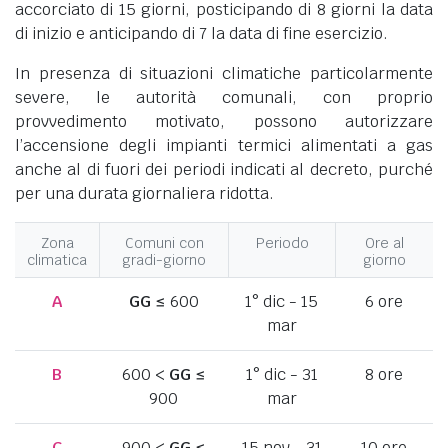
accorciato di 15 giorni, posticipando di 8 giorni la data
di inizio e anticipando di 7 la data di fine esercizio.
In presenza di situazioni climatiche particolarmente
severe, le autorità comunali, con proprio
provvedimento motivato, possono autorizzare
l’accensione degli impianti termici alimentati a gas
anche al di fuori dei periodi indicati al decreto, purché
per una durata giornaliera ridotta.
Zona
Comuni con
Periodo
Ore al
climatica
gradi-giorno
giorno
A
GG
≤ 600
1° dic - 15
6 ore
mar
B
600 <
GG
≤
1° dic - 31
8 ore
900
mar
C
900 <
GG
≤
15 nov - 31
10 ore