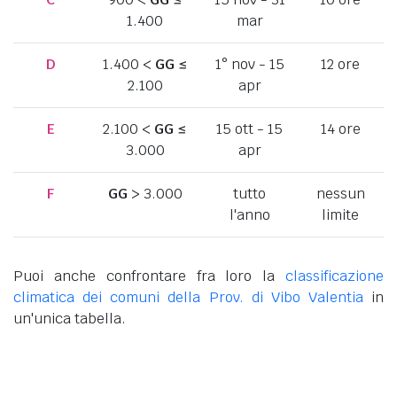
1.400
mar
D
1.400 <
GG
≤
1° nov - 15
12 ore
2.100
apr
E
2.100 <
GG
≤
15 ott - 15
14 ore
3.000
apr
F
GG
> 3.000
tutto
nessun
l'anno
limite
Puoi anche confrontare fra loro la
classificazione
climatica dei comuni della Prov. di Vibo Valentia
in
un'unica tabella.