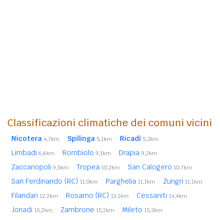
Classificazioni climatiche dei comuni vicini
Nicotera
Spilinga
Ricadi
4,7km
5,1km
5,3km
Limbadi
Rombiolo
Drapia
6,6km
9,1km
9,2km
Zaccanopoli
Tropea
San Calogero
9,5km
10,2km
10,7km
San Ferdinando (RC)
Parghelia
Zungri
11,0km
11,1km
11,1km
Filandari
Rosarno (RC)
Cessaniti
12,2km
13,1km
14,4km
Jonadi
Zambrone
Mileto
15,2km
15,2km
15,3km