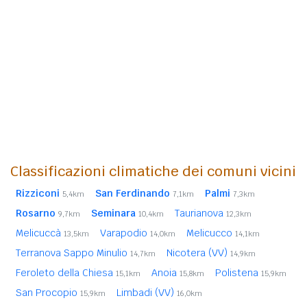
Classificazioni climatiche dei comuni vicini
Rizziconi
San Ferdinando
Palmi
5,4km
7,1km
7,3km
Rosarno
Seminara
Taurianova
9,7km
10,4km
12,3km
Melicuccà
Varapodio
Melicucco
13,5km
14,0km
14,1km
Terranova Sappo Minulio
Nicotera (VV)
14,7km
14,9km
Feroleto della Chiesa
Anoia
Polistena
15,1km
15,8km
15,9km
San Procopio
Limbadi (VV)
15,9km
16,0km