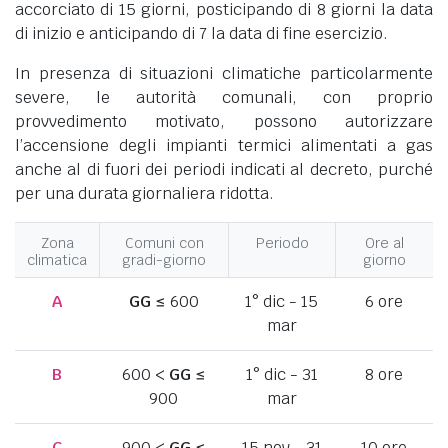
accorciato di 15 giorni, posticipando di 8 giorni la data
di inizio e anticipando di 7 la data di fine esercizio.
In presenza di situazioni climatiche particolarmente
severe, le autorità comunali, con proprio
provvedimento motivato, possono autorizzare
l’accensione degli impianti termici alimentati a gas
anche al di fuori dei periodi indicati al decreto, purché
per una durata giornaliera ridotta.
Zona
Comuni con
Periodo
Ore al
climatica
gradi-giorno
giorno
A
GG
≤ 600
1° dic - 15
6 ore
mar
B
600 <
GG
≤
1° dic - 31
8 ore
900
mar
C
900 <
GG
≤
15 nov - 31
10 ore