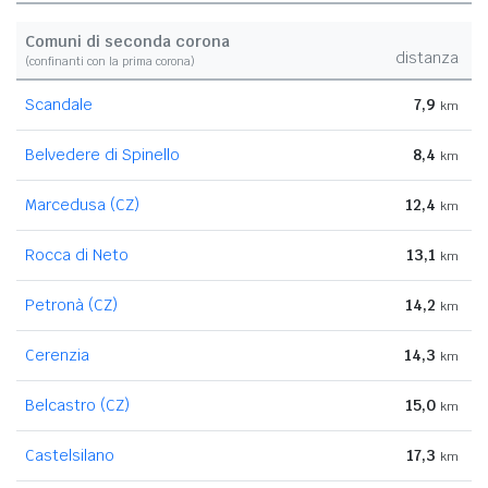
Comuni di seconda corona
distanza
(confinanti con la prima corona)
Scandale
7,9
km
Belvedere di Spinello
8,4
km
Marcedusa (CZ)
12,4
km
Rocca di Neto
13,1
km
Petronà (CZ)
14,2
km
Cerenzia
14,3
km
Belcastro (CZ)
15,0
km
Castelsilano
17,3
km