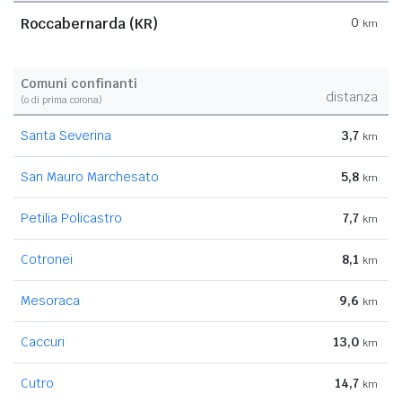
Roccabernarda (KR)
0
km
Comuni confinanti
distanza
(o di prima corona)
Santa Severina
3,7
km
San Mauro Marchesato
5,8
km
Petilia Policastro
7,7
km
Cotronei
8,1
km
Mesoraca
9,6
km
Caccuri
13,0
km
Cutro
14,7
km