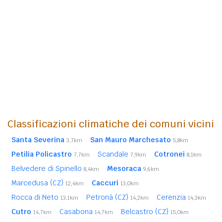
Classificazioni climatiche dei comuni vicini
Santa Severina
San Mauro Marchesato
3,7km
5,8km
Petilia Policastro
Scandale
Cotronei
7,7km
7,9km
8,1km
Belvedere di Spinello
Mesoraca
8,4km
9,6km
Marcedusa (CZ)
Caccuri
12,4km
13,0km
Rocca di Neto
Petronà (CZ)
Cerenzia
13,1km
14,2km
14,3km
Cutro
Casabona
Belcastro (CZ)
14,7km
14,7km
15,0km