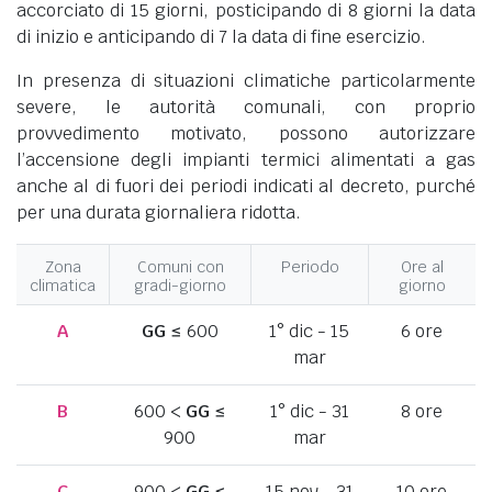
accorciato di 15 giorni, posticipando di 8 giorni la data
di inizio e anticipando di 7 la data di fine esercizio.
In presenza di situazioni climatiche particolarmente
severe, le autorità comunali, con proprio
provvedimento motivato, possono autorizzare
l’accensione degli impianti termici alimentati a gas
anche al di fuori dei periodi indicati al decreto, purché
per una durata giornaliera ridotta.
Zona
Comuni con
Periodo
Ore al
climatica
gradi-giorno
giorno
A
GG
≤ 600
1° dic - 15
6 ore
mar
B
600 <
GG
≤
1° dic - 31
8 ore
900
mar
C
900 <
GG
≤
15 nov - 31
10 ore