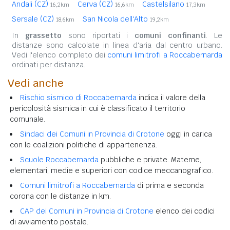
Andali (CZ)
Cerva (CZ)
Castelsilano
16,2km
16,6km
17,3km
Sersale (CZ)
San Nicola dell'Alto
18,6km
19,2km
In
grassetto
sono riportati i
comuni confinanti
. Le
distanze sono calcolate in linea d'aria dal centro urbano.
Vedi l'elenco completo dei
comuni limitrofi a Roccabernarda
ordinati per distanza.
Vedi anche
Rischio sismico di Roccabernarda
indica il valore della
pericolosità sismica in cui è classificato il territorio
comunale.
Sindaci dei Comuni in Provincia di Crotone
oggi in carica
con le coalizioni politiche di appartenenza.
Scuole Roccabernarda
pubbliche e private. Materne,
elementari, medie e superiori con codice meccanografico.
Comuni limitrofi a Roccabernarda
di prima e seconda
corona con le distanze in km.
CAP dei Comuni in Provincia di Crotone
elenco dei codici
di avviamento postale.