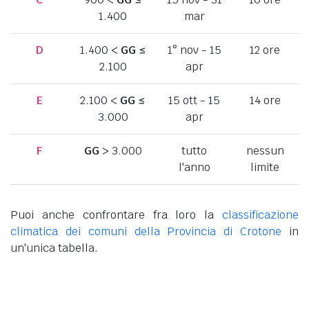
1.400
mar
D
1.400 <
GG
≤
1° nov - 15
12 ore
2.100
apr
E
2.100 <
GG
≤
15 ott - 15
14 ore
3.000
apr
F
GG
> 3.000
tutto
nessun
l'anno
limite
Puoi anche confrontare fra loro la
classificazione
climatica dei comuni della Provincia di Crotone
in
un'unica tabella.