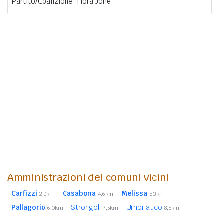
Partito/Coalizione: Hora Jone
Amministrazioni dei comuni vicini
Carfizzi
Casabona
Melissa
2,0km
4,6km
5,3km
Pallagorio
Strongoli
Umbriatico
6,0km
7,5km
8,5km