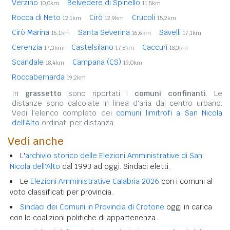
Verzino
Belvedere di Spinello
10,0km
11,5km
Rocca di Neto
Cirò
Crucoli
12,1km
12,9km
15,2km
Cirò Marina
Santa Severina
Savelli
16,1km
16,6km
17,1km
Cerenzia
Castelsilano
Caccuri
17,3km
17,8km
18,3km
Scandale
Campana (CS)
18,4km
19,0km
Roccabernarda
19,2km
In
grassetto
sono riportati i
comuni confinanti
. Le
distanze sono calcolate in linea d'aria dal centro urbano.
Vedi l'elenco completo dei
comuni limitrofi a San Nicola
dell'Alto
ordinati per distanza.
Vedi anche
L'
archivio storico delle Elezioni Amministrative di San
Nicola dell'Alto
dal 1993 ad oggi. Sindaci eletti.
Le
Elezioni Amministrative Calabria 2026
con i comuni al
voto classificati per provincia.
Sindaci dei Comuni in Provincia di Crotone
oggi in carica
con le coalizioni politiche di appartenenza.