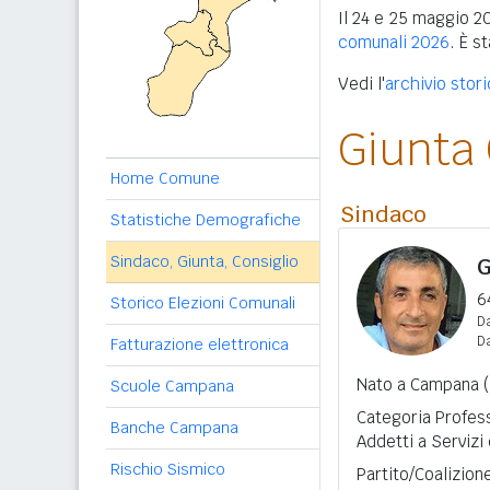
Il 24 e 25 maggio 20
comunali 2026
. È s
Vedi l'
archivio stor
Giunta
Home Comune
Sindaco
Statistiche Demografiche
Sindaco, Giunta, Consiglio
G
6
Storico Elezioni Comunali
Da
D
Fatturazione elettronica
Nato a Campana (
Scuole Campana
Categoria Profess
Banche Campana
Addetti a Servizi
Rischio Sismico
Partito/Coalizio