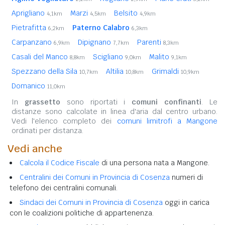
Aprigliano
Marzi
Belsito
4,1km
4,5km
4,9km
Pietrafitta
Paterno Calabro
6,2km
6,3km
Carpanzano
Dipignano
Parenti
6,9km
7,7km
8,3km
Casali del Manco
Scigliano
Malito
8,8km
9,0km
9,1km
Spezzano della Sila
Altilia
Grimaldi
10,7km
10,8km
10,9km
Domanico
11,0km
In
grassetto
sono riportati i
comuni confinanti
. Le
distanze sono calcolate in linea d'aria dal centro urbano.
Vedi l'elenco completo dei
comuni limitrofi a Mangone
ordinati per distanza.
Vedi anche
Calcola il Codice Fiscale
di una persona nata a Mangone.
Centralini dei Comuni in Provincia di Cosenza
numeri di
telefono dei centralini comunali.
Sindaci dei Comuni in Provincia di Cosenza
oggi in carica
con le coalizioni politiche di appartenenza.