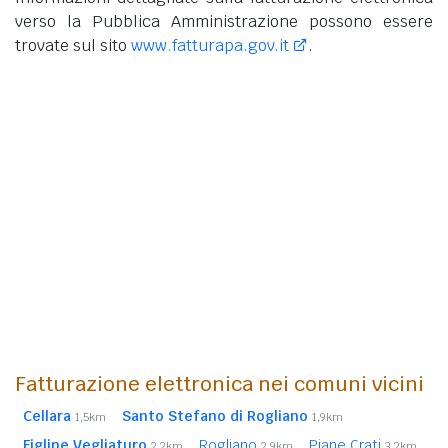
verso la Pubblica Amministrazione possono essere
trovate sul sito
www.fatturapa.gov.it
.
Fatturazione elettronica nei comuni vicini
Cellara
Santo Stefano di Rogliano
1,5km
1,9km
Figline Vegliaturo
Rogliano
Piane Crati
2,2km
2,9km
3,2km