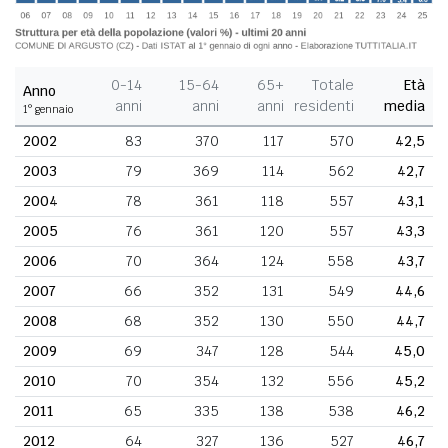
0-14
15-64
65+
Totale
Età
Anno
anni
anni
anni
residenti
media
1° gennaio
2002
83
370
117
570
42,5
2003
79
369
114
562
42,7
2004
78
361
118
557
43,1
2005
76
361
120
557
43,3
2006
70
364
124
558
43,7
2007
66
352
131
549
44,6
2008
68
352
130
550
44,7
2009
69
347
128
544
45,0
2010
70
354
132
556
45,2
2011
65
335
138
538
46,2
2012
64
327
136
527
46,7