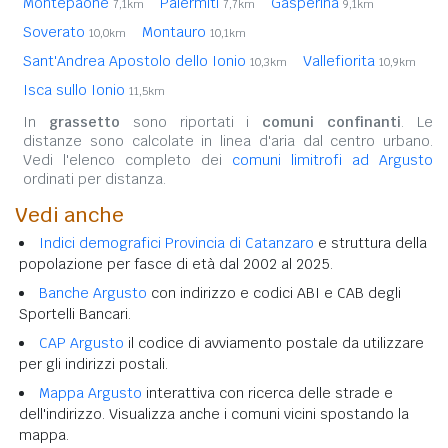
Montepaone
Palermiti
Gasperina
7,1km
7,7km
9,1km
Soverato
Montauro
10,0km
10,1km
Sant'Andrea Apostolo dello Ionio
Vallefiorita
10,3km
10,9km
Isca sullo Ionio
11,5km
In
grassetto
sono riportati i
comuni confinanti
. Le
distanze sono calcolate in linea d'aria dal centro urbano.
Vedi l'elenco completo dei
comuni limitrofi ad Argusto
ordinati per distanza.
Vedi anche
Indici demografici Provincia di Catanzaro
e struttura della
popolazione per fasce di età dal 2002 al 2025.
Banche Argusto
con indirizzo e codici ABI e CAB degli
Sportelli Bancari.
CAP Argusto
il codice di avviamento postale da utilizzare
per gli indirizzi postali.
Mappa Argusto
interattiva con ricerca delle strade e
dell'indirizzo. Visualizza anche i comuni vicini spostando la
mappa.