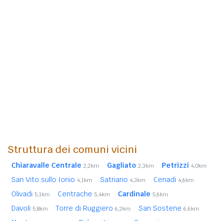
Struttura dei comuni vicini
Chiaravalle Centrale
Gagliato
Petrizzi
2,2km
2,3km
4,0km
San Vito sullo Ionio
Satriano
Cenadi
4,1km
4,3km
4,6km
Olivadi
Centrache
Cardinale
5,1km
5,4km
5,6km
Davoli
Torre di Ruggiero
San Sostene
5,8km
6,2km
6,6km