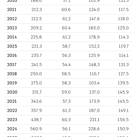
2010
188,6
57,1
102,9
121,3
2011
212,3
60,6
124,0
117,5
2012
212,5
61,2
147,6
118,0
2013
209,2
60,4
185,0
125,0
2014
225,8
61,2
178,9
114,3
2015
221,3
58,7
152,2
119,7
2016
235,7
56,3
125,9
114,1
2017
241,5
54,4
148,3
131,3
2018
250,0
58,5
116,7
127,5
2019
275,0
58,3
103,4
139,5
2020
331,7
59,0
137,0
145,9
2021
343,6
57,3
173,9
145,5
2022
357,9
61,3
187,0
149,1
2023
438,7
60,3
221,1
156,5
2024
560,9
56,1
228,6
150,9