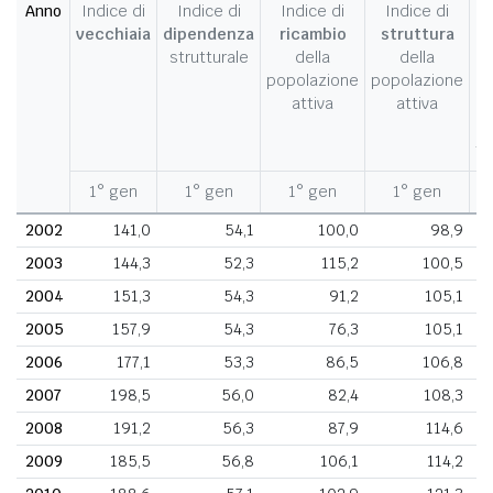
Anno
Indice di
Indice di
Indice di
Indice di
I
vecchiaia
dipendenza
ricambio
struttura
strutturale
della
della
c
popolazione
popolazione
d
attiva
attiva
d
fe
1° gen
1° gen
1° gen
1° gen
1
2002
141,0
54,1
100,0
98,9
2003
144,3
52,3
115,2
100,5
2004
151,3
54,3
91,2
105,1
2005
157,9
54,3
76,3
105,1
2006
177,1
53,3
86,5
106,8
2007
198,5
56,0
82,4
108,3
2008
191,2
56,3
87,9
114,6
2009
185,5
56,8
106,1
114,2