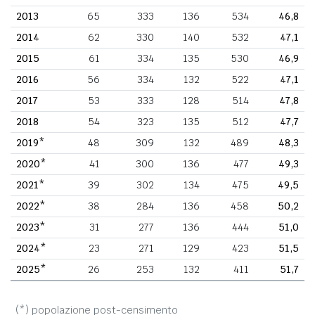
2013
65
333
136
534
46,8
2014
62
330
140
532
47,1
2015
61
334
135
530
46,9
2016
56
334
132
522
47,1
2017
53
333
128
514
47,8
2018
54
323
135
512
47,7
2019*
48
309
132
489
48,3
2020*
41
300
136
477
49,3
2021*
39
302
134
475
49,5
2022*
38
284
136
458
50,2
2023*
31
277
136
444
51,0
2024*
23
271
129
423
51,5
2025*
26
253
132
411
51,7
(*) popolazione post-censimento