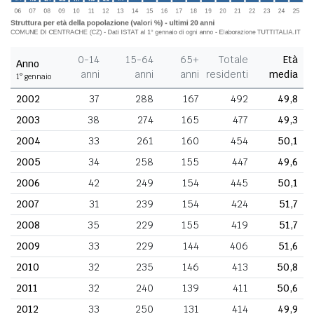
0-14
15-64
65+
Totale
Età
Anno
anni
anni
anni
residenti
media
1° gennaio
2002
37
288
167
492
49,8
2003
38
274
165
477
49,3
2004
33
261
160
454
50,1
2005
34
258
155
447
49,6
2006
42
249
154
445
50,1
2007
31
239
154
424
51,7
2008
35
229
155
419
51,7
2009
33
229
144
406
51,6
2010
32
235
146
413
50,8
2011
32
240
139
411
50,6
2012
33
250
131
414
49,9