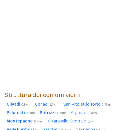
Struttura dei comuni vicini
Olivadi
Cenadi
San Vito sullo Ionio
0,8km
1,7km
2,7km
Palermiti
Petrizzi
Argusto
2,8km
4,7km
5,4km
Montepaone
Chiaravalle Centrale
5,7km
5,7km
Vallefiorita
Gagliato
Gasperina
5,8km
6,4km
6,6km