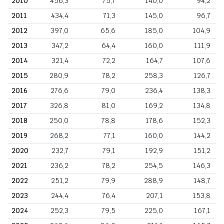
2010
456,3
75,7
140,0
94,2
2011
434,4
71,3
145,0
96,7
2012
397,0
65,6
185,0
104,9
2013
347,2
64,4
160,0
111,9
2014
321,4
72,2
164,7
107,6
2015
280,9
78,2
258,3
126,7
2016
276,6
79,0
236,4
138,3
2017
326,8
81,0
169,2
134,8
2018
250,0
78,8
178,6
152,3
2019
268,2
77,1
160,0
144,2
2020
232,7
79,1
192,9
151,2
2021
236,2
78,2
254,5
146,3
2022
251,2
79,9
288,9
148,7
2023
244,4
76,4
207,1
153,8
2024
252,3
79,5
225,0
167,1