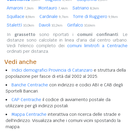
Amaroni
Montauro
Satriano
7,3km
7,4km
8,1km
Squillace
Cardinale
Torre di Ruggiero
8,9km
9,7km
9,9km
Stalettì
Davoli
Girifalco
10,0km
10,2km
10,6km
In
grassetto
sono riportati i
comuni confinanti
. Le
distanze sono calcolate in linea d'aria dal centro urbano.
Vedi l'elenco completo dei
comuni limitrofi a Centrache
ordinati per distanza.
Vedi anche
Indici demografici Provincia di Catanzaro
e struttura della
popolazione per fasce di età dal 2002 al 2025.
Banche Centrache
con indirizzo e codici ABI e CAB degli
Sportelli Bancari.
CAP Centrache
il codice di avviamento postale da
utilizzare per gli indirizzi postali.
Mappa Centrache
interattiva con ricerca delle strade e
dell'indirizzo. Visualizza anche i comuni vicini spostando la
mappa.