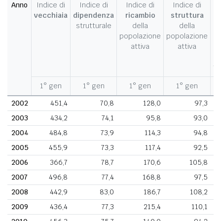
Anno
Indice di
Indice di
Indice di
Indice di
I
vecchiaia
dipendenza
ricambio
struttura
strutturale
della
della
c
popolazione
popolazione
d
attiva
attiva
d
fe
1° gen
1° gen
1° gen
1° gen
1
2002
451,4
70,8
128,0
97,3
2003
434,2
74,1
95,8
93,0
2004
484,8
73,9
114,3
94,8
2005
455,9
73,3
117,4
92,5
2006
366,7
78,7
170,6
105,8
2007
496,8
77,4
168,8
97,5
2008
442,9
83,0
186,7
108,2
2009
436,4
77,3
215,4
110,1