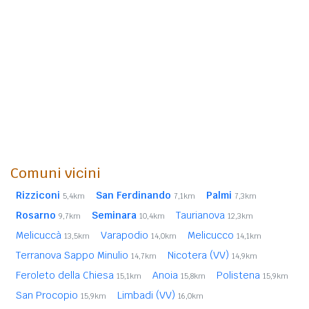
Comuni vicini
Rizziconi
San Ferdinando
Palmi
5,4km
7,1km
7,3km
Rosarno
Seminara
Taurianova
9,7km
10,4km
12,3km
Melicuccà
Varapodio
Melicucco
13,5km
14,0km
14,1km
Terranova Sappo Minulio
Nicotera (VV)
14,7km
14,9km
Feroleto della Chiesa
Anoia
Polistena
15,1km
15,8km
15,9km
San Procopio
Limbadi (VV)
15,9km
16,0km