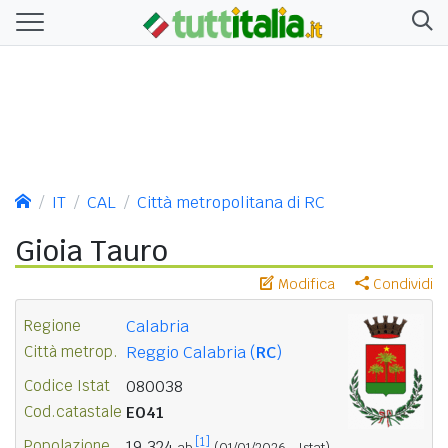
IT
CAL
Città metropolitana di RC
Gioia Tauro
Modifica
Condividi
Regione
Calabria
Città metrop.
Reggio Calabria (
RC
)
Codice Istat
080038
Cod.catastale
E041
[1]
Popolazione
19.324
ab.
(01/01/2026 - Istat)