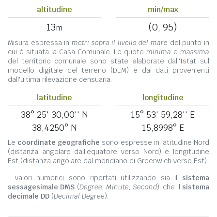
altitudine
min/max
13
(0, 95)
m
Misura espressa in
metri sopra il livello del mare
del punto in
cui è situata la Casa Comunale. Le quote
minima
e
massima
del territorio comunale sono state elaborate dall'Istat sul
modello digitale del terreno (DEM) e dai dati provenienti
dall'ultima rilevazione censuaria.
latitudine
longitudine
38° 25' 30,00'' N
15° 53' 59,28'' E
38,4250° N
15,8998° E
Le
coordinate geografiche
sono espresse in latitudine Nord
(distanza angolare dall'equatore verso Nord) e longitudine
Est (distanza angolare dal meridiano di Greenwich verso Est).
I valori numerici sono riportati utilizzando sia il
sistema
sessagesimale DMS
(
Degree, Minute, Second
), che il
sistema
decimale DD
(
Decimal Degree
).