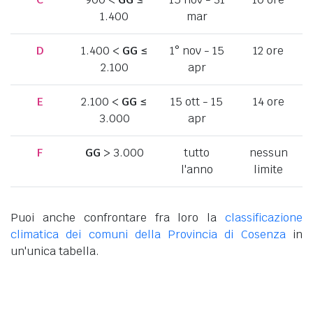
1.400
mar
D
1.400 <
GG
≤
1° nov - 15
12 ore
2.100
apr
E
2.100 <
GG
≤
15 ott - 15
14 ore
3.000
apr
F
GG
> 3.000
tutto
nessun
l'anno
limite
Puoi anche confrontare fra loro la
classificazione
climatica dei comuni della Provincia di Cosenza
in
un'unica tabella.