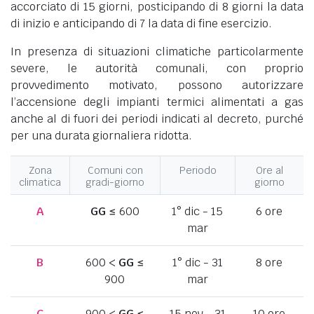
accorciato di 15 giorni, posticipando di 8 giorni la data
di inizio e anticipando di 7 la data di fine esercizio.
In presenza di situazioni climatiche particolarmente
severe, le autorità comunali, con proprio
provvedimento motivato, possono autorizzare
l’accensione degli impianti termici alimentati a gas
anche al di fuori dei periodi indicati al decreto, purché
per una durata giornaliera ridotta.
Zona
Comuni con
Periodo
Ore al
climatica
gradi-giorno
giorno
A
GG
≤ 600
1° dic - 15
6 ore
mar
B
600 <
GG
≤
1° dic - 31
8 ore
900
mar
C
900 <
GG
≤
15 nov - 31
10 ore