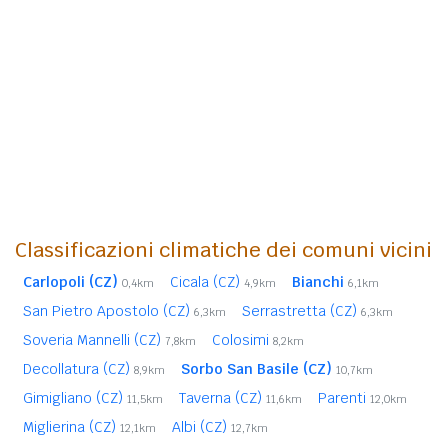
Classificazioni climatiche dei comuni vicini
Carlopoli (CZ)
Cicala (CZ)
Bianchi
0,4km
4,9km
6,1km
San Pietro Apostolo (CZ)
Serrastretta (CZ)
6,3km
6,3km
Soveria Mannelli (CZ)
Colosimi
7,8km
8,2km
Decollatura (CZ)
Sorbo San Basile (CZ)
8,9km
10,7km
Gimigliano (CZ)
Taverna (CZ)
Parenti
11,5km
11,6km
12,0km
Miglierina (CZ)
Albi (CZ)
12,1km
12,7km