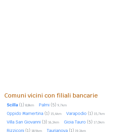
Comuni vicini con filiali bancarie
Scilla
(1)
Palmi
(5)
8,8km
9,7km
Oppido Mamertina
(1)
Varapodio
(1)
15,4km
15,7km
Villa San Giovanni
(3)
Gioia Tauro
(5)
16,3km
17,0km
Rizziconi
(1)
Taurianova
(1)
18,9km
19,3km