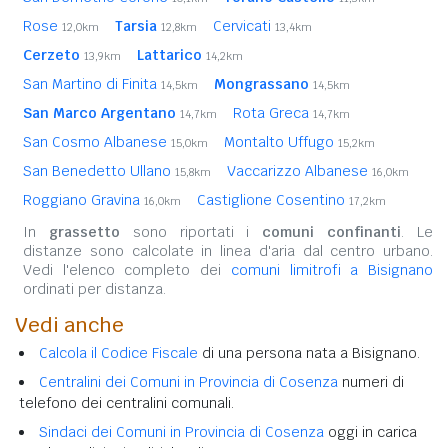
Rose
Tarsia
Cervicati
12,0km
12,8km
13,4km
Cerzeto
Lattarico
13,9km
14,2km
San Martino di Finita
Mongrassano
14,5km
14,5km
San Marco Argentano
Rota Greca
14,7km
14,7km
San Cosmo Albanese
Montalto Uffugo
15,0km
15,2km
San Benedetto Ullano
Vaccarizzo Albanese
15,8km
16,0km
Roggiano Gravina
Castiglione Cosentino
16,0km
17,2km
In
grassetto
sono riportati i
comuni confinanti
. Le
distanze sono calcolate in linea d'aria dal centro urbano.
Vedi l'elenco completo dei
comuni limitrofi a Bisignano
ordinati per distanza.
Vedi anche
Calcola il Codice Fiscale
di una persona nata a Bisignano.
Centralini dei Comuni in Provincia di Cosenza
numeri di
telefono dei centralini comunali.
Sindaci dei Comuni in Provincia di Cosenza
oggi in carica