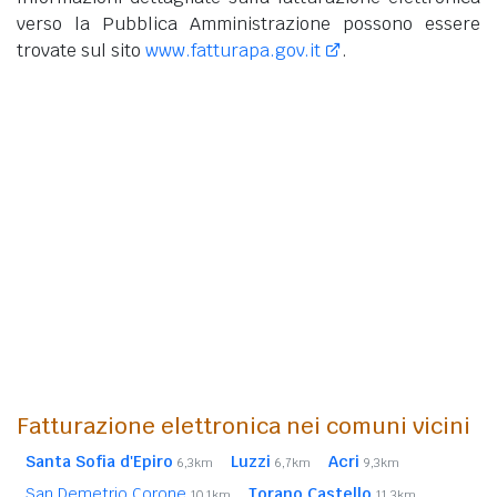
verso la Pubblica Amministrazione possono essere
trovate sul sito
www.fatturapa.gov.it
.
Fatturazione elettronica nei comuni vicini
Santa Sofia d'Epiro
Luzzi
Acri
6,3km
6,7km
9,3km
San Demetrio Corone
Torano Castello
10,1km
11,3km