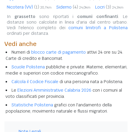
Nicotera (VV)
(1)
Siderno
(4)
Locri
(3)
20,7km
24,0km
24,3km
In
grassetto
sono riportati i
comuni confinanti
. Le
distanze sono calcolate in linea d'aria dal centro urbano.
Vedi l'elenco completo dei
comuni limitrofi a Polistena
ordinati per distanza.
Vedi anche
Numeri di
blocco carte di pagamento
attivi 24 ore su 24.
Carte di credito e Bancomat.
Scuole Polistena
pubbliche e private. Materne, elementari,
medie e superiori con codice meccanografico.
Calcola il Codice Fiscale
di una persona nata a Polistena.
Le
Elezioni Amministrative Calabria 2026
con i comuni al
voto classificati per provincia.
Statistiche Polistena
grafici con l'andamento della
popolazione, movimento naturale e flussi migratori.
Note Legali