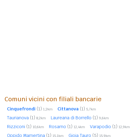
Comuni vicini con filiali bancarie
Cinquefrondi
(1)
Cittanova
(1)
1,2km
5,7km
Taurianova
(1)
Laureana di Borrello
(1)
8,2km
9,6km
Rizziconi
(1)
Rosarno
(1)
Varapodio
(1)
10,6km
12,4km
12,9km
Oppido Mamertina
(1)
Gioia Tauro
(5)
15,1km
15,9km