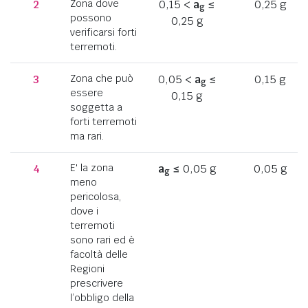
2
Zona dove
0,15 <
a
≤
0,25 g
g
possono
0,25 g
verificarsi forti
terremoti.
3
Zona che può
0,05 <
a
≤
0,15 g
g
essere
0,15 g
soggetta a
forti terremoti
ma rari.
4
E' la zona
a
≤ 0,05 g
0,05 g
g
meno
pericolosa,
dove i
terremoti
sono rari ed è
facoltà delle
Regioni
prescrivere
l’obbligo della