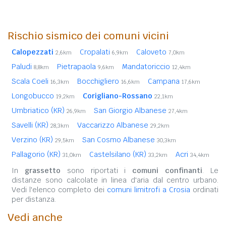
Rischio sismico dei comuni vicini
Calopezzati
Cropalati
Caloveto
2,6km
6,9km
7,0km
Paludi
Pietrapaola
Mandatoriccio
8,8km
9,6km
12,4km
Scala Coeli
Bocchigliero
Campana
16,3km
16,6km
17,6km
Longobucco
Corigliano-Rossano
19,2km
22,1km
Umbriatico (KR)
San Giorgio Albanese
26,9km
27,4km
Savelli (KR)
Vaccarizzo Albanese
28,3km
29,2km
Verzino (KR)
San Cosmo Albanese
29,5km
30,3km
Pallagorio (KR)
Castelsilano (KR)
Acri
31,0km
33,2km
34,4km
In
grassetto
sono riportati i
comuni confinanti
. Le
distanze sono calcolate in linea d'aria dal centro urbano.
Vedi l'elenco completo dei
comuni limitrofi a Crosia
ordinati
per distanza.
Vedi anche