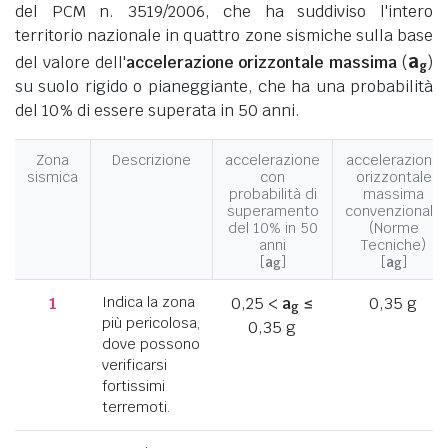
del PCM n. 3519/2006, che ha suddiviso l'intero
territorio nazionale in quattro zone sismiche sulla base
a
del valore dell'
accelerazione orizzontale massima
(
)
g
su suolo rigido o pianeggiante, che ha una probabilità
del 10% di essere superata in 50 anni.
Zona
Descrizione
accelerazione
accelerazione
sismica
con
orizzontale
probabilità di
massima
superamento
convenzionale
del 10% in 50
(Norme
anni
Tecniche)
[
a
]
[
a
]
g
g
1
Indica la zona
0,25 <
a
≤
0,35 g
g
più pericolosa,
0,35 g
dove possono
verificarsi
fortissimi
terremoti.