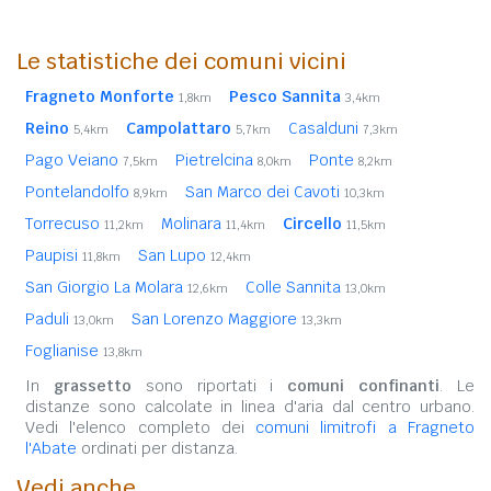
Le statistiche dei comuni vicini
Fragneto Monforte
Pesco Sannita
1,8km
3,4km
Reino
Campolattaro
Casalduni
5,4km
5,7km
7,3km
Pago Veiano
Pietrelcina
Ponte
7,5km
8,0km
8,2km
Pontelandolfo
San Marco dei Cavoti
8,9km
10,3km
Torrecuso
Molinara
Circello
11,2km
11,4km
11,5km
Paupisi
San Lupo
11,8km
12,4km
San Giorgio La Molara
Colle Sannita
12,6km
13,0km
Paduli
San Lorenzo Maggiore
13,0km
13,3km
Foglianise
13,8km
In
grassetto
sono riportati i
comuni confinanti
. Le
distanze sono calcolate in linea d'aria dal centro urbano.
Vedi l'elenco completo dei
comuni limitrofi a Fragneto
l'Abate
ordinati per distanza.
Vedi anche