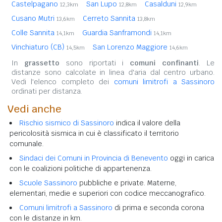
Castelpagano
San Lupo
Casalduni
12,3km
12,8km
12,9km
Cusano Mutri
Cerreto Sannita
13,6km
13,8km
Colle Sannita
Guardia Sanframondi
14,1km
14,1km
Vinchiaturo (CB)
San Lorenzo Maggiore
14,5km
14,6km
In
grassetto
sono riportati i
comuni confinanti
. Le
distanze sono calcolate in linea d'aria dal centro urbano.
Vedi l'elenco completo dei
comuni limitrofi a Sassinoro
ordinati per distanza.
Vedi anche
Rischio sismico di Sassinoro
indica il valore della
pericolosità sismica in cui è classificato il territorio
comunale.
Sindaci dei Comuni in Provincia di Benevento
oggi in carica
con le coalizioni politiche di appartenenza.
Scuole Sassinoro
pubbliche e private. Materne,
elementari, medie e superiori con codice meccanografico.
Comuni limitrofi a Sassinoro
di prima e seconda corona
con le distanze in km.