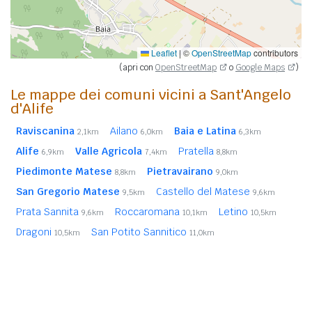
Leaflet
|
©
OpenStreetMap
contributors
(apri con
OpenStreetMap
o
Google Maps
)
Le mappe dei comuni vicini a Sant'Angelo
d'Alife
Raviscanina
Ailano
Baia e Latina
2,1km
6,0km
6,3km
Alife
Valle Agricola
Pratella
6,9km
7,4km
8,8km
Piedimonte Matese
Pietravairano
8,8km
9,0km
San Gregorio Matese
Castello del Matese
9,5km
9,6km
Prata Sannita
Roccaromana
Letino
9,6km
10,1km
10,5km
Dragoni
San Potito Sannitico
10,5km
11,0km
Vairano Patenora
Pietramelara
11,3km
11,6km
Gallo Matese
Fontegreca
Ciorlano
12,1km
12,6km
13,4km
In
grassetto
sono riportati i
comuni confinanti
. Le
distanze sono calcolate in linea d'aria dal centro urbano.