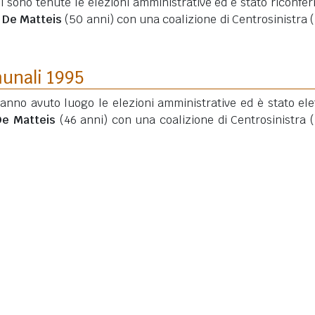
si sono tenute le elezioni amministrative ed è stato riconfe
o De Matteis
(50 anni)
con una coalizione di Centrosinistra (
munali 1995
hanno avuto luogo le elezioni amministrative ed è stato elet
De Matteis
(46 anni)
con una coalizione di Centrosinistra (