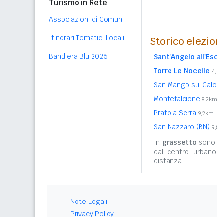
Turismo in Rete
Associazioni di Comuni
Itinerari Tematici Locali
Storico elezio
Bandiera Blu 2026
Sant'Angelo all'Es
Torre Le Nocelle
4
San Mango sul Cal
Montefalcione
8,2km
Pratola Serra
9,2km
San Nazzaro (BN)
9
In
grassetto
sono r
dal centro urbano
distanza.
Note Legali
Privacy Policy