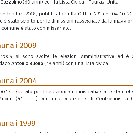
Cozzolino
(60 anni)
con la Lista Civica - Taurasi Unita.
 settembre 2018, pubblicato sulla G.U. n.231 del 04-10-201
 è stato sciolto per le dimissioni rassegnate dalla maggio
 il comune è stato commissariato.
munali 2009
2009 si sono svolte le elezioni amministrative ed è 
ndaco
Antonio Buono
(49 anni)
con una lista civica.
munali 2004
004 si è votato per le elezioni amministrative ed è stato elet
Buono
(44 anni)
con una coalizione di Centrosinistra (
munali 1999