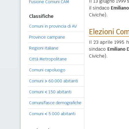
Il 13 giugno 1999 
Fusione Comuni CAM
il sindaco
Emilian
Civiche).
Classifiche
Comuni in provincia di AV
Elezioni Co
Province campane
Il 23 aprile 1995 
Regioni italiane
sindaco
Emiliano 
Civiche).
Città Metropolitane
Comuni capoluogo
Comuni
>
60.000 abitanti
Comuni
<
150 abitanti
Comuni/fasce demografiche
Comuni
<
5.000 abitanti