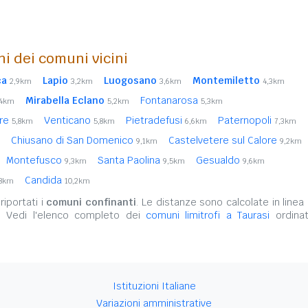
ni dei comuni vicini
ca
Lapio
Luogosano
Montemiletto
2,9km
3,2km
3,6km
4,3km
Mirabella Eclano
Fontanarosa
,4km
5,2km
5,3km
ore
Venticano
Pietradefusi
Paternopoli
5,8km
5,8km
6,6km
7,3km
Chiusano di San Domenico
Castelvetere sul Calore
9,1km
9,2km
Montefusco
Santa Paolina
Gesualdo
9,3km
9,5km
9,6km
Candida
,8km
10,2km
iportati i
comuni confinanti
. Le distanze sono calcolate in linea 
. Vedi l'elenco completo dei
comuni limitrofi a Taurasi
ordinat
Istituzioni Italiane
Variazioni amministrative