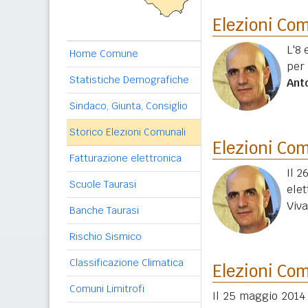
Elezioni Co
L'8 
Home Comune
per
Statistiche Demografiche
Anto
Sindaco, Giunta, Consiglio
Storico Elezioni Comunali
Elezioni Co
Fatturazione elettronica
Il 2
Scuole Taurasi
ele
Viva
Banche Taurasi
Rischio Sismico
Classificazione Climatica
Elezioni Co
Comuni Limitrofi
Il 25 maggio 2014