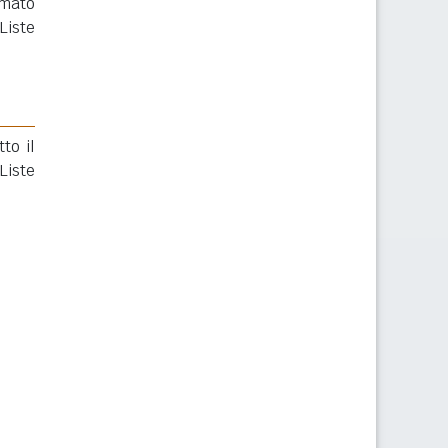
rmato
Liste
to il
Liste