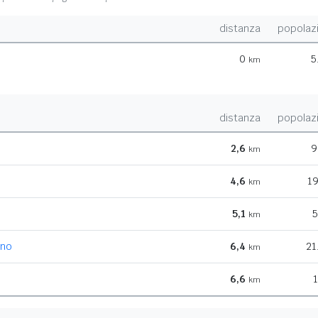
distanza
popolaz
0
5
km
distanza
popolaz
2,6
9
km
4,6
19
km
5,1
5
km
ino
6,4
21
km
6,6
1
km