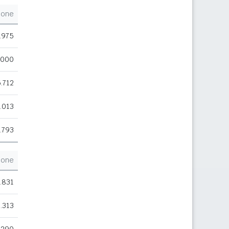
ione
.975
.000
.712
.013
.793
ione
.831
.313