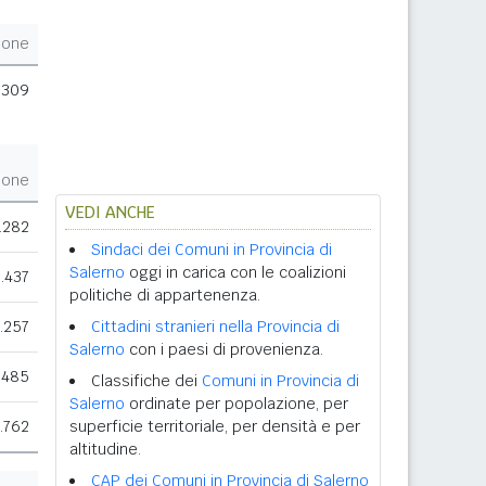
ione
.309
ione
VEDI ANCHE
.282
Sindaci dei Comuni in Provincia di
Salerno
oggi in carica con le coalizioni
.437
politiche di appartenenza.
.257
Cittadini stranieri nella Provincia di
Salerno
con i paesi di provenienza.
.485
Classifiche dei
Comuni in Provincia di
Salerno
ordinate per popolazione, per
.762
superficie territoriale, per densità e per
altitudine.
CAP dei Comuni in Provincia di Salerno