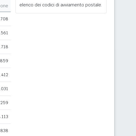
elenco dei codici di avviamento postale.
ione
.708
.561
.718
.859
1.412
.031
.259
4.113
.838