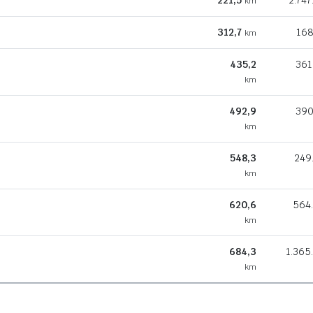
221,5
2.747
km
312,7
168
km
435,2
361
km
492,9
390
km
548,3
249
km
620,6
564
km
684,3
1.365
km