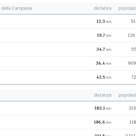
della Campania
distanza
popolaz
12,3
51
km
19,7
126
km
34,7
55
km
36,4
909
km
42,5
72
km
distanza
popolaz
183,1
315
km
186,6
118
km