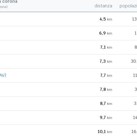
a corona
distanza
popolaz
orona)
4,5
13
km
6,9
1
km
7,1
8
km
7,3
30
km
AV)
7,7
1
km
7,8
3
km
8,7
3
km
9,7
1
km
10,1
16
km