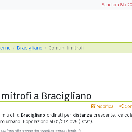
Bandiera Blu 2
lerno
Bracigliano
Comuni limitrofi
mitrofi a Bracigliano
Modifica
Cond
imitrofi a
Bracigliano
ordinati per
distanza
crescente, calcola
ro urbano. Popolazione al 01/01/2025 (Istat).
 portano alle pagine dei rispettivi comuni limitrofi.