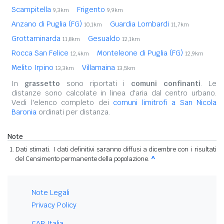
Scampitella
Frigento
9,3km
9,9km
Anzano di Puglia (FG)
Guardia Lombardi
10,1km
11,7km
Grottaminarda
Gesualdo
11,8km
12,1km
Rocca San Felice
Monteleone di Puglia (FG)
12,4km
12,9km
Melito Irpino
Villamaina
13,3km
13,5km
In
grassetto
sono riportati i
comuni confinanti
. Le
distanze sono calcolate in linea d'aria dal centro urbano.
Vedi l'elenco completo dei
comuni limitrofi a San Nicola
Baronia
ordinati per distanza.
Note
Dati stimati. I dati definitivi saranno diffusi a dicembre con i risultati
del Censimento permanente della popolazione.
^
Note Legali
Privacy Policy
CAP Italia