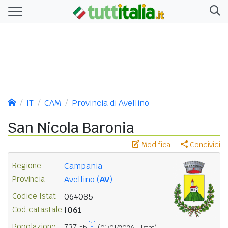
IT
CAM
Provincia di Avellino
San Nicola Baronia
Modifica
Condividi
Regione
Campania
Provincia
Avellino (
AV
)
Codice Istat
064085
Cod.catastale
I061
[1]
Popolazione
737
ab.
(01/01/2026 - Istat)