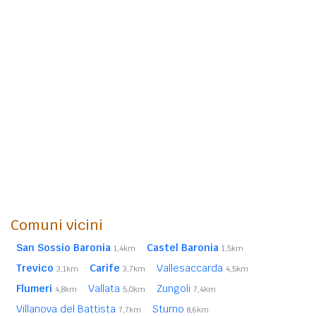
Comuni vicini
San Sossio Baronia
Castel Baronia
1,4km
1,5km
Trevico
Carife
Vallesaccarda
3,1km
3,7km
4,5km
Flumeri
Vallata
Zungoli
4,8km
5,0km
7,4km
Villanova del Battista
Sturno
7,7km
8,6km