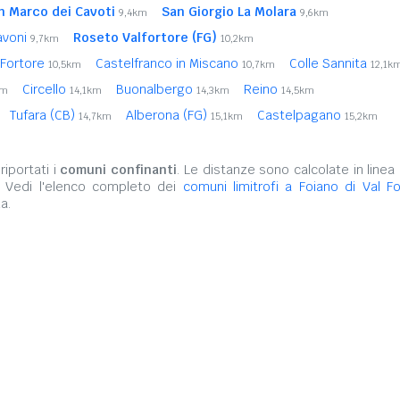
n Marco dei Cavoti
San Giorgio La Molara
9,4km
9,6km
avoni
Roseto Valfortore (FG)
9,7km
10,2km
 Fortore
Castelfranco in Miscano
Colle Sannita
10,5km
10,7km
12,1k
Circello
Buonalbergo
Reino
km
14,1km
14,3km
14,5km
Tufara (CB)
Alberona (FG)
Castelpagano
14,7km
15,1km
15,2km
iportati i
comuni confinanti
. Le distanze sono calcolate in linea 
. Vedi l'elenco completo dei
comuni limitrofi a Foiano di Val F
a.