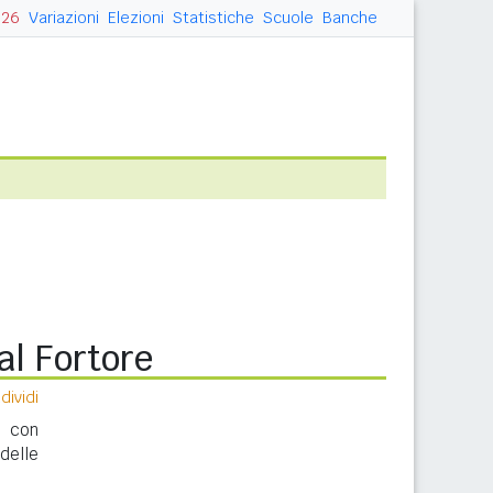
026
Variazioni
Elezioni
Statistiche
Scuole
Banche
l Fortore
ividi
e con
delle