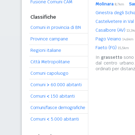
Fusione Comuni CAM
Molinara
Sa
8,7km
Ginestra degli Schi
Classifiche
Castelvetere in Val
Comuni in provincia di BN
Casalbore (AV)
13,3
Province campane
Pago Veiano
14,6km
Faeto (FG)
15,5km
Regioni italiane
In
grassetto
sono r
Città Metropolitane
dal centro urbano
ordinati per distanz
Comuni capoluogo
Comuni
>
60.000 abitanti
Comuni
<
150 abitanti
Comuni/fasce demografiche
Comuni
<
5.000 abitanti