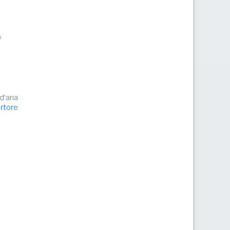
m
d'aria
ortore