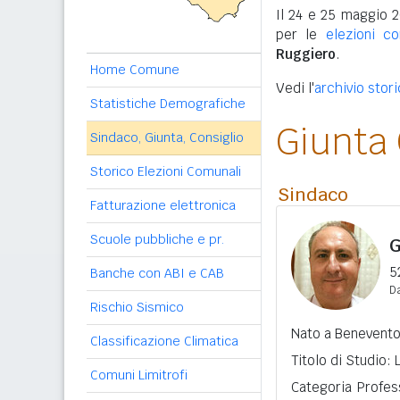
Il 24 e 25 maggio 2
per le
elezioni c
Ruggiero
.
Home Comune
Vedi l'
archivio stori
Statistiche Demografiche
Giunta
Sindaco, Giunta, Consiglio
Storico Elezioni Comunali
Sindaco
Fatturazione elettronica
Scuole pubbliche e pr.
G
5
Banche con ABI e CAB
Da
Rischio Sismico
Nato a Benevento 
Classificazione Climatica
Titolo di Studio:
Comuni Limitrofi
Categoria Profess