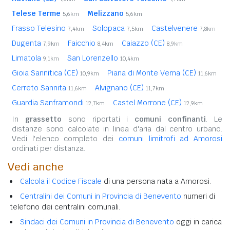
Telese Terme
Melizzano
5,6km
5,6km
Frasso Telesino
Solopaca
Castelvenere
7,4km
7,5km
7,8km
Dugenta
Faicchio
Caiazzo (CE)
7,9km
8,4km
8,9km
Limatola
San Lorenzello
9,1km
10,4km
Gioia Sannitica (CE)
Piana di Monte Verna (CE)
10,9km
11,6km
Cerreto Sannita
Alvignano (CE)
11,6km
11,7km
Guardia Sanframondi
Castel Morrone (CE)
12,7km
12,9km
In
grassetto
sono riportati i
comuni confinanti
. Le
distanze sono calcolate in linea d'aria dal centro urbano.
Vedi l'elenco completo dei
comuni limitrofi ad Amorosi
ordinati per distanza.
Vedi anche
Calcola il Codice Fiscale
di una persona nata a Amorosi.
Centralini dei Comuni in Provincia di Benevento
numeri di
telefono dei centralini comunali.
Sindaci dei Comuni in Provincia di Benevento
oggi in carica