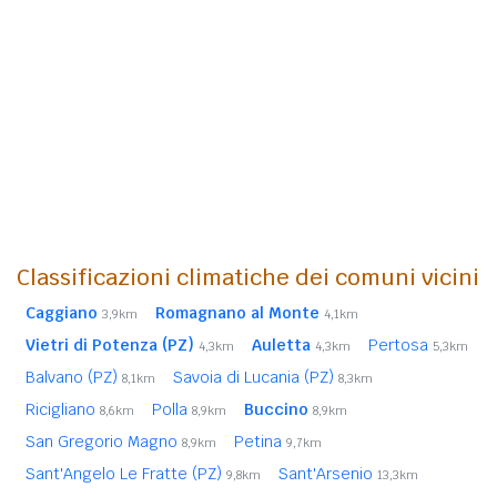
Classificazioni climatiche dei comuni vicini
Caggiano
Romagnano al Monte
3,9km
4,1km
Vietri di Potenza (PZ)
Auletta
Pertosa
4,3km
4,3km
5,3km
Balvano (PZ)
Savoia di Lucania (PZ)
8,1km
8,3km
Ricigliano
Polla
Buccino
8,6km
8,9km
8,9km
San Gregorio Magno
Petina
8,9km
9,7km
Sant'Angelo Le Fratte (PZ)
Sant'Arsenio
9,8km
13,3km