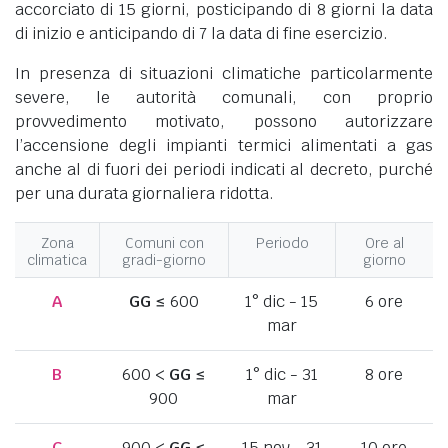
accorciato di 15 giorni, posticipando di 8 giorni la data
di inizio e anticipando di 7 la data di fine esercizio.
In presenza di situazioni climatiche particolarmente
severe, le autorità comunali, con proprio
provvedimento motivato, possono autorizzare
l’accensione degli impianti termici alimentati a gas
anche al di fuori dei periodi indicati al decreto, purché
per una durata giornaliera ridotta.
Zona
Comuni con
Periodo
Ore al
climatica
gradi-giorno
giorno
A
GG
≤ 600
1° dic - 15
6 ore
mar
B
600 <
GG
≤
1° dic - 31
8 ore
900
mar
C
900 <
GG
≤
15 nov - 31
10 ore