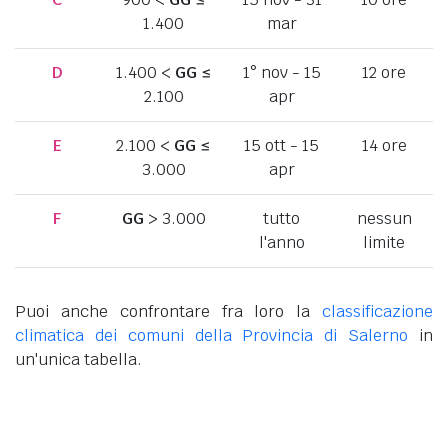
1.400
mar
D
1.400 <
GG
≤
1° nov - 15
12 ore
2.100
apr
E
2.100 <
GG
≤
15 ott - 15
14 ore
3.000
apr
F
GG
> 3.000
tutto
nessun
l'anno
limite
Puoi anche confrontare fra loro la
classificazione
climatica dei comuni della Provincia di Salerno
in
un'unica tabella.