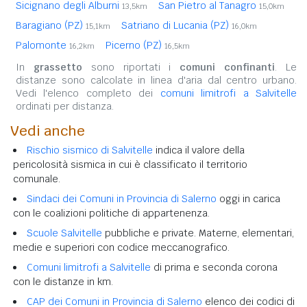
Sicignano degli Alburni
San Pietro al Tanagro
13,5km
15,0km
Baragiano (PZ)
Satriano di Lucania (PZ)
15,1km
16,0km
Palomonte
Picerno (PZ)
16,2km
16,5km
In
grassetto
sono riportati i
comuni confinanti
. Le
distanze sono calcolate in linea d'aria dal centro urbano.
Vedi l'elenco completo dei
comuni limitrofi a Salvitelle
ordinati per distanza.
Vedi anche
Rischio sismico di Salvitelle
indica il valore della
pericolosità sismica in cui è classificato il territorio
comunale.
Sindaci dei Comuni in Provincia di Salerno
oggi in carica
con le coalizioni politiche di appartenenza.
Scuole Salvitelle
pubbliche e private. Materne, elementari,
medie e superiori con codice meccanografico.
Comuni limitrofi a Salvitelle
di prima e seconda corona
con le distanze in km.
CAP dei Comuni in Provincia di Salerno
elenco dei codici di