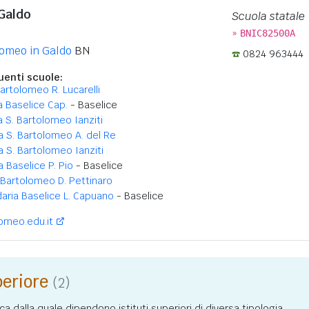
Galdo
Scuola statale
»
BNIC82500A
omeo in Galdo
BN
0824 963444
enti scuole:
 Bartolomeo R. Lucarelli
a Baselice Cap.
- Baselice
a S. Bartolomeo Ianziti
a S. Bartolomeo A. del Re
a S. Bartolomeo Ianziti
a Baselice P. Pio
- Baselice
 Bartolomeo D. Pettinaro
aria Baselice L. Capuano
- Baselice
omeo.edu.it
periore
(2)
ca dalla quale dipendono istituti superiori di diversa tipologia.