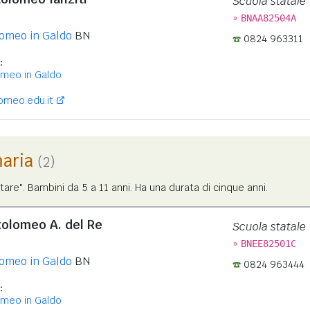
Scuola statale
»
BNAA82504A
omeo in Galdo
BN
0824 963311
:
omeo in Galdo
omeo.edu.it
maria
(2)
tare". Bambini da 5 a 11 anni. Ha una durata di cinque anni.
tolomeo A. del Re
Scuola statale
»
BNEE82501C
omeo in Galdo
BN
0824 963444
:
omeo in Galdo