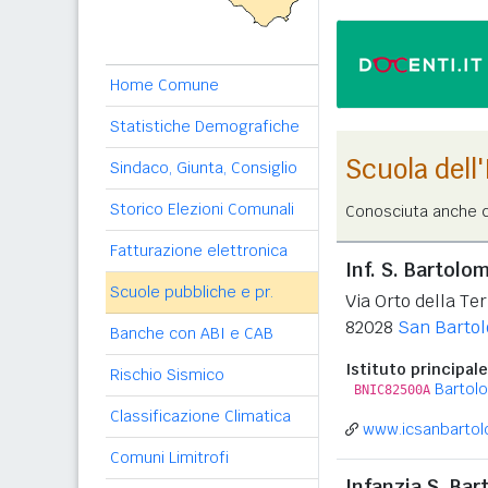
Home Comune
Statistiche Demografiche
Scuola dell
Sindaco, Giunta, Consiglio
Storico Elezioni Comunali
Conosciuta anche c
Fatturazione elettronica
Inf. S. Bartolo
Scuole pubbliche e pr.
Via Orto della Te
82028
San Bartol
Banche con ABI e CAB
Istituto principale
Rischio Sismico
Bartol
BNIC82500A
Classificazione Climatica
www.icsanbartol
Comuni Limitrofi
Infanzia S. Bar