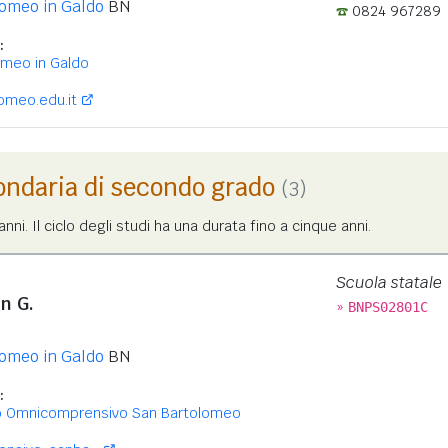
omeo in Galdo
BN
0824 967289
:
omeo in Galdo
omeo.edu.it
ondaria di secondo grado
(3)
nni. Il ciclo degli studi ha una durata fino a cinque anni.
Scuola statale
n G.
»
BNPS02801C
omeo in Galdo
BN
:
to Omnicomprensivo San Bartolomeo