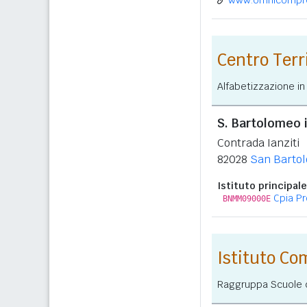
www.omnicompren
Centro Ter
Alfabetizzazione in
S. Bartolomeo 
Contrada Ianziti
82028
San Bartol
Istituto principale
Cpia Pr
BNMM09000E
Istituto C
Raggruppa Scuole de