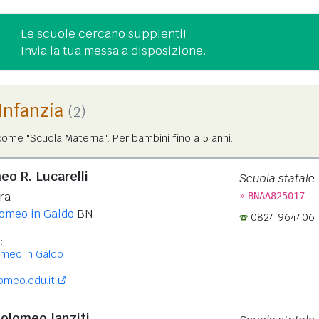
Le scuole cercano supplenti!
Invia la tua messa a disposizione.
'Infanzia
(2)
ome "Scuola Materna". Per bambini fino a 5 anni.
meo R. Lucarelli
Scuola statale
»
rra
BNAA825017
omeo in Galdo
BN
0824 964406
:
omeo in Galdo
omeo.edu.it
tolomeo Ianziti