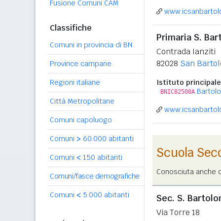
Fusione Comuni CAM
www.icsanbartol
Classifiche
Primaria S. Bar
Comuni in provincia di BN
Contrada Ianziti
82028
San Bartol
Province campane
Regioni italiane
Istituto principale
Bartol
BNIC82500A
Città Metropolitane
www.icsanbartol
Comuni capoluogo
Comuni
>
60.000 abitanti
Scuola Sec
Comuni
<
150 abitanti
Conosciuta anche co
Comuni/fasce demografiche
Comuni
<
5.000 abitanti
Sec. S. Bartol
Via Torre 18