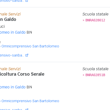
sivo-sanba...
nale Servizi
Scuola statale
in Galdo
»
BNRA028012
uci
omeo in Galdo
BN
:
to Omnicomprensivo San Bartolomeo
sivo-sanba...
nale Servizi
Scuola statale
gricoltura Corso Serale
»
BNRA02851B
omeo in Galdo
BN
to Omnicomprensivo San Bartolomeo