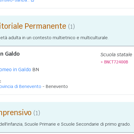
sivo-sanba...
ritoriale Permanente
(1)
 età adulta in un contesto multietnico e multiculturale.
in Galdo
Scuola statale
»
BNCT72400B
omeo in Galdo
BN
:
ovincia di Benevento
- Benevento
omprensivo
(1)
ll'infanzia, Scuole Primarie e Scuole Secondarie di primo grado.