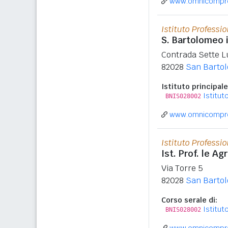
www.omnicompren
Istituto Professio
S. Bartolomeo 
Contrada Sette L
82028
San Bartol
Istituto principale
Istitu
BNIS028002
www.omnicompren
Istituto Professio
Ist. Prof. le A
Via Torre 5
82028
San Bartol
Corso serale di:
Istitu
BNIS028002