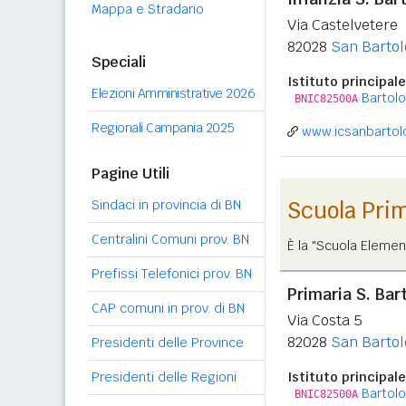
Mappa e Stradario
Via Castelvetere
82028
San Bartol
Speciali
Istituto principale
Elezioni Amministrative 2026
Bartol
BNIC82500A
Regionali Campania 2025
www.icsanbartol
Pagine Utili
Sindaci in provincia di BN
Scuola Pri
Centralini Comuni prov. BN
È la "Scuola Elemen
Prefissi Telefonici prov. BN
Primaria S. Bar
CAP comuni in prov. di BN
Via Costa 5
82028
San Bartol
Presidenti delle Province
Presidenti delle Regioni
Istituto principale
Bartol
BNIC82500A