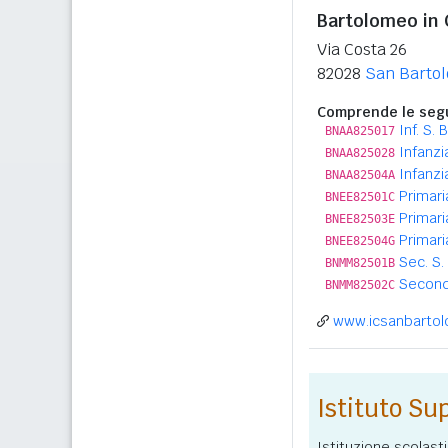
Bartolomeo in 
Via Costa 26
82028
San Bartol
Comprende le segu
Inf. S.
BNAA825017
Infanzi
BNAA825028
Infanzi
BNAA82504A
Primari
BNEE82501C
Primari
BNEE82503E
Primari
BNEE82504G
Sec. S.
BNMM82501B
Second
BNMM82502C
www.icsanbartol
Istituto Su
Istituzione scolasti