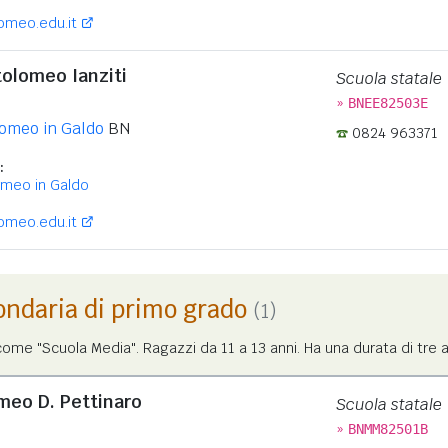
omeo.edu.it
tolomeo Ianziti
Scuola statale
»
BNEE82503E
omeo in Galdo
BN
0824 963371
:
omeo in Galdo
omeo.edu.it
ondaria di primo grado
(1)
me "Scuola Media". Ragazzi da 11 a 13 anni. Ha una durata di tre a
omeo D. Pettinaro
Scuola statale
»
BNMM82501B