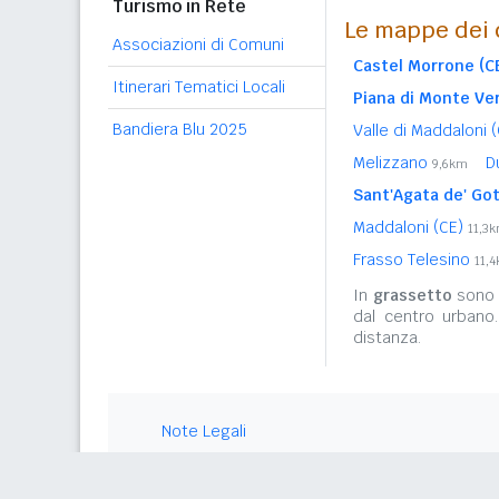
Turismo in Rete
Le mappe dei 
Associazioni di Comuni
Castel Morrone (C
Itinerari Tematici Locali
Piana di Monte Ve
Bandiera Blu 2025
Valle di Maddaloni 
Melizzano
D
9,6km
Sant'Agata de' Got
Maddaloni (CE)
11,3
Frasso Telesino
11,
In
grassetto
sono r
dal centro urbano
distanza.
Note Legali
Privacy Policy