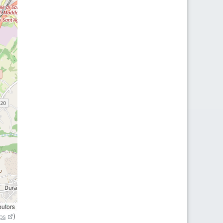
butors
ps
)