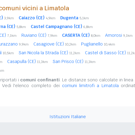
comuni vicini a Limatola
E)
Caiazzo (CE)
Dugenta
3,9km
4,9km
5,1km
rna (CE)
Castel Campagnano (CE)
5,8km
6,8km
(CE)
Ruviano (CE)
CASERTA (CE)
Amorosi
7,1km
7,9km
8,0km
9,1km
urazzano
Casagiove (CE)
Puglianello
9,9km
10,2km
10,4km
i
San Nicola la Strada (CE)
Castel di Sasso (CE)
10,5km
11,2km
11,2
Casapulla (CE)
San Prisco (CE)
km
11,3km
11,3km
4km
iportati i
comuni confinanti
. Le distanze sono calcolate in linea 
. Vedi l'elenco completo dei
comuni limitrofi a Limatola
ordinat
Istituzioni Italiane
Variazioni amministrative