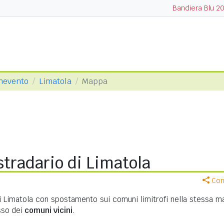
Bandiera Blu 2
enevento
Limatola
Mappa
tradario di Limatola
Cond
i Limatola con spostamento sui comuni limitrofi nella stessa m
asso dei
comuni vicini
.