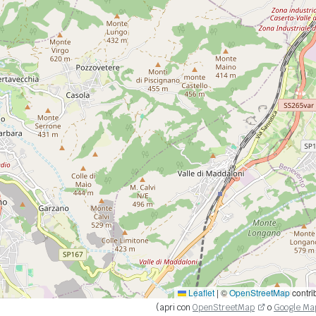
Leaflet
|
©
OpenStreetMap
contri
(apri con
OpenStreetMap
o
Google Ma