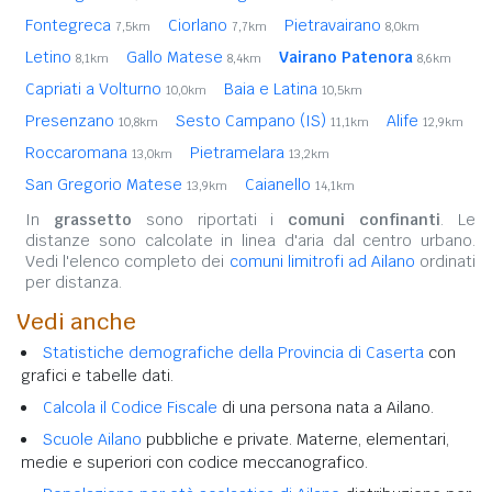
Fontegreca
Ciorlano
Pietravairano
7,5km
7,7km
8,0km
Letino
Gallo Matese
Vairano Patenora
8,1km
8,4km
8,6km
Capriati a Volturno
Baia e Latina
10,0km
10,5km
Presenzano
Sesto Campano (IS)
Alife
10,8km
11,1km
12,9km
Roccaromana
Pietramelara
13,0km
13,2km
San Gregorio Matese
Caianello
13,9km
14,1km
In
grassetto
sono riportati i
comuni confinanti
. Le
distanze sono calcolate in linea d'aria dal centro urbano.
Vedi l'elenco completo dei
comuni limitrofi ad Ailano
ordinati
per distanza.
Vedi anche
Statistiche demografiche della Provincia di Caserta
con
grafici e tabelle dati.
Calcola il Codice Fiscale
di una persona nata a Ailano.
Scuole Ailano
pubbliche e private. Materne, elementari,
medie e superiori con codice meccanografico.