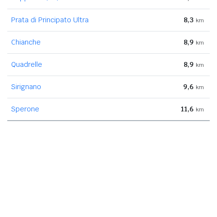
Prata di Principato Ultra
8,3
km
Chianche
8,9
km
Quadrelle
8,9
km
Sirignano
9,6
km
Sperone
11,6
km