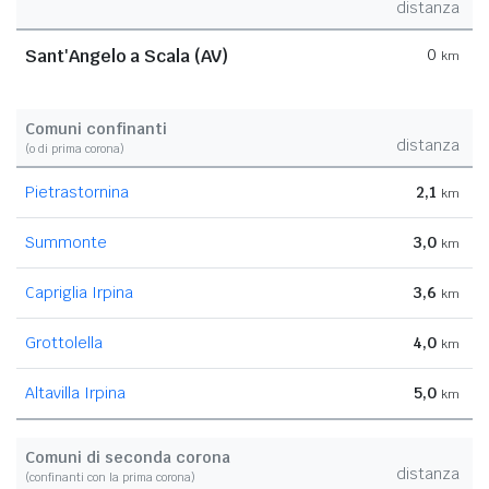
distanza
Sant'Angelo a Scala (AV)
0
km
Comuni confinanti
distanza
(o di prima corona)
Pietrastornina
2,1
km
Summonte
3,0
km
Capriglia Irpina
3,6
km
Grottolella
4,0
km
Altavilla Irpina
5,0
km
Comuni di seconda corona
distanza
(confinanti con la prima corona)