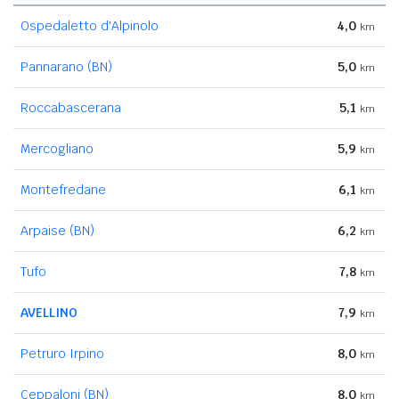
Ospedaletto d'Alpinolo
4,0
km
Pannarano (BN)
5,0
km
Roccabascerana
5,1
km
Mercogliano
5,9
km
Montefredane
6,1
km
Arpaise (BN)
6,2
km
Tufo
7,8
km
AVELLINO
7,9
km
Petruro Irpino
8,0
km
Ceppaloni (BN)
8,0
km