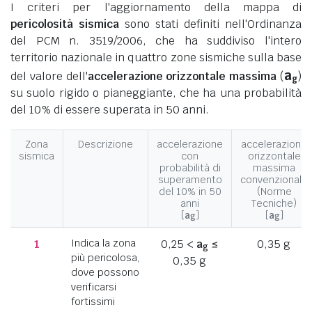
I criteri per l'aggiornamento della mappa di
pericolosità sismica
sono stati definiti nell'Ordinanza
del PCM n. 3519/2006, che ha suddiviso l'intero
territorio nazionale in quattro zone sismiche sulla base
a
del valore dell'
accelerazione orizzontale massima
(
)
g
su suolo rigido o pianeggiante, che ha una probabilità
del 10% di essere superata in 50 anni.
Zona
Descrizione
accelerazione
accelerazione
sismica
con
orizzontale
probabilità di
massima
superamento
convenzionale
del 10% in 50
(Norme
anni
Tecniche)
[
a
]
[
a
]
g
g
1
Indica la zona
0,25 <
a
≤
0,35 g
g
più pericolosa,
0,35 g
dove possono
verificarsi
fortissimi