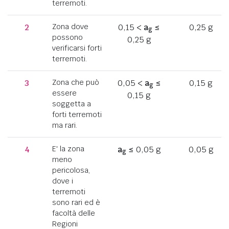
terremoti.
2
Zona dove
0,15 <
a
≤
0,25 g
g
possono
0,25 g
verificarsi forti
terremoti.
3
Zona che può
0,05 <
a
≤
0,15 g
g
essere
0,15 g
soggetta a
forti terremoti
ma rari.
4
E' la zona
a
≤ 0,05 g
0,05 g
g
meno
pericolosa,
dove i
terremoti
sono rari ed è
facoltà delle
Regioni