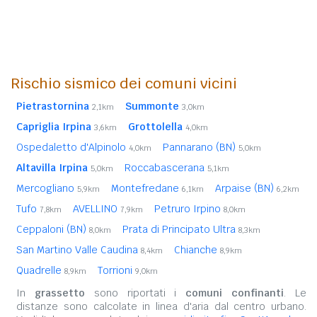
Rischio sismico dei comuni vicini
Pietrastornina
Summonte
2,1km
3,0km
Capriglia Irpina
Grottolella
3,6km
4,0km
Ospedaletto d'Alpinolo
Pannarano (BN)
4,0km
5,0km
Altavilla Irpina
Roccabascerana
5,0km
5,1km
Mercogliano
Montefredane
Arpaise (BN)
5,9km
6,1km
6,2km
Tufo
AVELLINO
Petruro Irpino
7,8km
7,9km
8,0km
Ceppaloni (BN)
Prata di Principato Ultra
8,0km
8,3km
San Martino Valle Caudina
Chianche
8,4km
8,9km
Quadrelle
Torrioni
8,9km
9,0km
In
grassetto
sono riportati i
comuni confinanti
. Le
distanze sono calcolate in linea d'aria dal centro urbano.