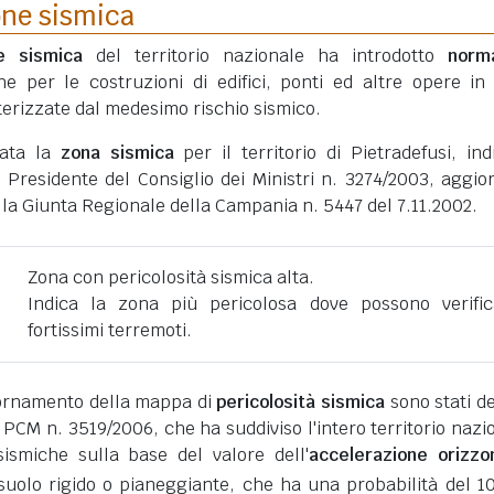
one sismica
ne sismica
del territorio nazionale ha introdotto
norm
he per le costruzioni di edifici, ponti ed altre opere in
erizzate dal medesimo rischio sismico.
tata la
zona sismica
per il territorio di Pietradefusi, ind
 Presidente del Consiglio dei Ministri n. 3274/2003, aggio
lla Giunta Regionale della Campania n. 5447 del 7.11.2002.
Zona con pericolosità sismica alta.
Indica la zona più pericolosa dove possono verific
fortissimi terremoti.
giornamento della mappa di
pericolosità sismica
sono stati def
 PCM n. 3519/2006, che ha suddiviso l'intero territorio nazi
ismiche sulla base del valore dell'
accelerazione orizzo
suolo rigido o pianeggiante, che ha una probabilità del 1