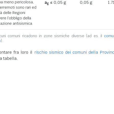
ona meno pericolosa,
a
≤ 0,05 g
0,05 g
1.7
g
terremoti sono rari ed
tà delle Regioni
ere l’obbligo della
azione antisismica.
alcuni comuni ricadono in zone sismiche diverse (ad es. il
comu
o
).
ntare fra loro il
rischio sismico dei comuni della Provinc
a tabella.