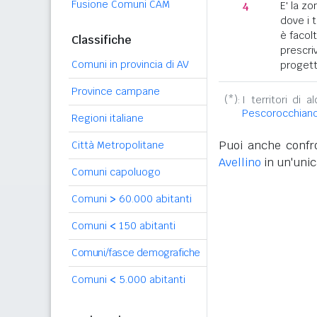
Fusione Comuni CAM
4
E' la z
dove i 
è facol
Classifiche
prescriv
Comuni in provincia di AV
progett
Province campane
(*):
I territori di 
Pescorocchian
Regioni italiane
Puoi anche confro
Città Metropolitane
Avellino
in un'unic
Comuni capoluogo
Comuni
>
60.000 abitanti
Comuni
<
150 abitanti
Comuni/fasce demografiche
Comuni
<
5.000 abitanti