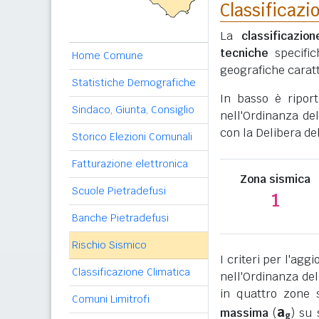
Classificazi
La
classificazio
tecniche
specific
Home Comune
geografiche caratt
Statistiche Demografiche
In basso è ripor
Sindaco, Giunta, Consiglio
nell'Ordinanza del
con la Delibera de
Storico Elezioni Comunali
Fatturazione elettronica
Zona sismica
Scuole Pietradefusi
1
Banche Pietradefusi
Rischio Sismico
I criteri per l'ag
Classificazione Climatica
nell'Ordinanza del
in quattro zone s
Comuni Limitrofi
a
massima
(
) su 
g