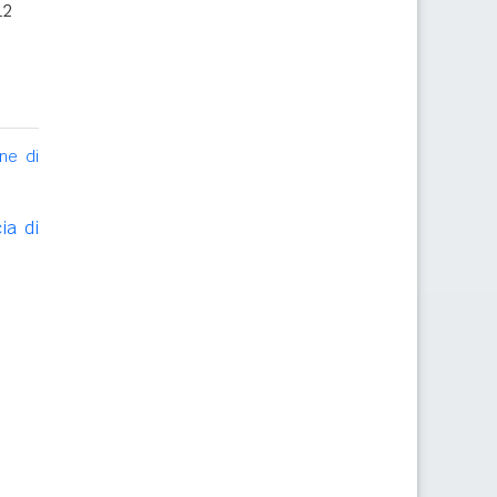
12
ne di
ia di