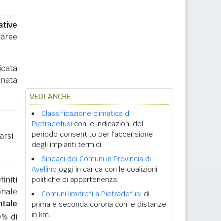
ative
 aree
icata
rnata
VEDI ANCHE
Classificazione climatica di
Pietradefusi
con le indicazioni del
periodo consentito per l'accensione
arsi
degli impianti termici.
Sindaci dei Comuni in Provincia di
Avellino
oggi in carica con le coalizioni
initi
politiche di appartenenza.
onale
Comuni limitrofi a Pietradefusi
di
ntale
prima e seconda corona con le distanze
in km.
0% di