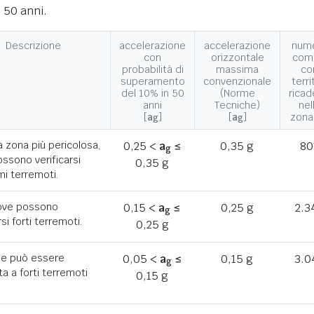
 50 anni.
Descrizione
accelerazione
accelerazione
num
con
orizzontale
com
probabilità di
massima
co
superamento
convenzionale
terri
del 10% in 50
(Norme
ricad
anni
Tecniche)
nel
[
a
]
[
a
]
zona
g
g
a zona più pericolosa,
0,25 <
a
≤
0,35 g
80
g
ssono verificarsi
0,35 g
mi terremoti.
ove possono
0,15 <
a
≤
0,25 g
2.3
g
rsi forti terremoti.
0,25 g
he può essere
0,05 <
a
≤
0,15 g
3.0
g
a a forti terremoti
0,15 g