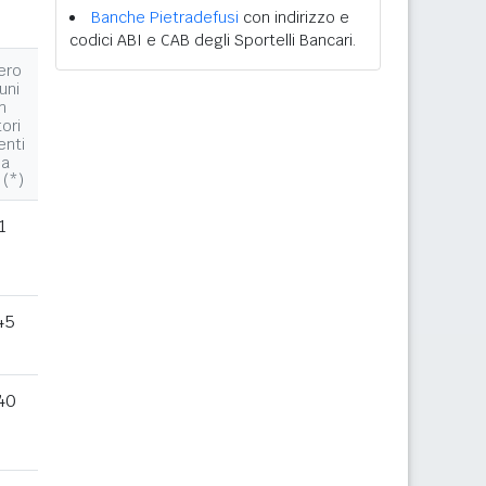
Banche Pietradefusi
con indirizzo e
codici ABI e CAB degli Sportelli Bancari.
ero
uni
n
tori
enti
la
 (*)
1
45
40