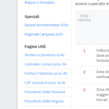
Mappa e Stradario
essere superata in
Zona
Speciali
sismica
Elezioni Amministrative 2026
Regionali Campania 2025
Pagine Utili
1
Indica l
Sindaci in provincia di AV
dove po
fortissi
Centralini Comuni prov. AV
2
Zona d
Prefissi Telefonici prov. AV
verifica
CAP comuni in prov. di AV
3
Zona c
Presidenti delle Province
soggett
ma rari.
Presidenti delle Regioni