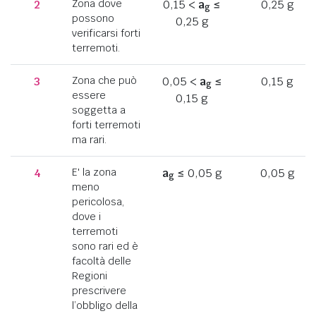
2
Zona dove
0,15 <
a
≤
0,25 g
g
possono
0,25 g
verificarsi forti
terremoti.
3
Zona che può
0,05 <
a
≤
0,15 g
g
essere
0,15 g
soggetta a
forti terremoti
ma rari.
4
E' la zona
a
≤ 0,05 g
0,05 g
g
meno
pericolosa,
dove i
terremoti
sono rari ed è
facoltà delle
Regioni
prescrivere
l’obbligo della