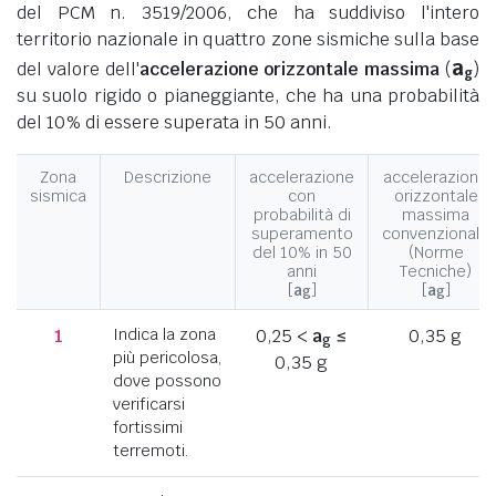
del PCM n. 3519/2006, che ha suddiviso l'intero
territorio nazionale in quattro zone sismiche sulla base
a
del valore dell'
accelerazione orizzontale massima
(
)
g
su suolo rigido o pianeggiante, che ha una probabilità
del 10% di essere superata in 50 anni.
Zona
Descrizione
accelerazione
accelerazione
sismica
con
orizzontale
probabilità di
massima
superamento
convenzionale
del 10% in 50
(Norme
anni
Tecniche)
[
a
]
[
a
]
g
g
1
Indica la zona
0,25 <
a
≤
0,35 g
g
più pericolosa,
0,35 g
dove possono
verificarsi
fortissimi
terremoti.