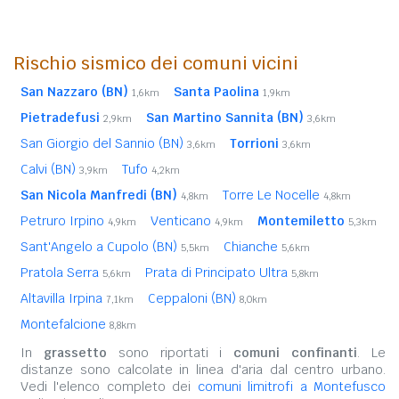
Rischio sismico dei comuni vicini
San Nazzaro (BN)
Santa Paolina
1,6km
1,9km
Pietradefusi
San Martino Sannita (BN)
2,9km
3,6km
San Giorgio del Sannio (BN)
Torrioni
3,6km
3,6km
Calvi (BN)
Tufo
3,9km
4,2km
San Nicola Manfredi (BN)
Torre Le Nocelle
4,8km
4,8km
Petruro Irpino
Venticano
Montemiletto
4,9km
4,9km
5,3km
Sant'Angelo a Cupolo (BN)
Chianche
5,5km
5,6km
Pratola Serra
Prata di Principato Ultra
5,6km
5,8km
Altavilla Irpina
Ceppaloni (BN)
7,1km
8,0km
Montefalcione
8,8km
In
grassetto
sono riportati i
comuni confinanti
. Le
distanze sono calcolate in linea d'aria dal centro urbano.
Vedi l'elenco completo dei
comuni limitrofi a Montefusco