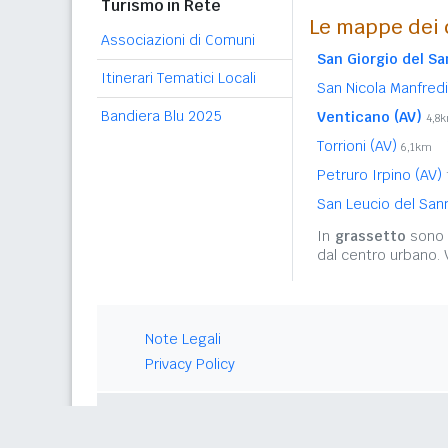
Turismo in Rete
Le mappe dei c
Associazioni di Comuni
San Giorgio del Sa
Itinerari Tematici Locali
San Nicola Manfred
Bandiera Blu 2025
Venticano (AV)
4,8
Torrioni (AV)
6,1km
Petruro Irpino (AV)
San Leucio del San
In
grassetto
sono r
dal centro urbano.
Note Legali
Privacy Policy
© 2026 Gwind