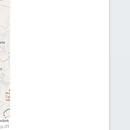
butors
ps
)