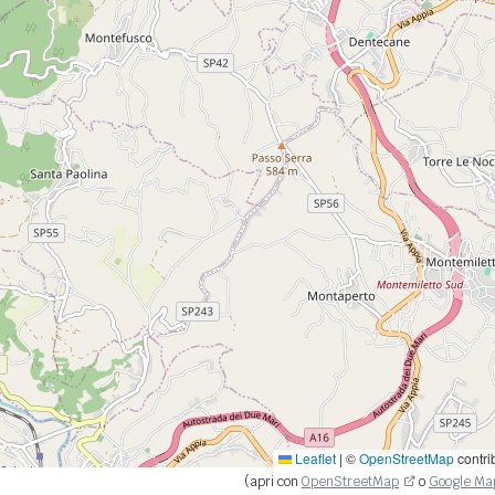
Leaflet
|
©
OpenStreetMap
contri
(apri con
OpenStreetMap
o
Google Ma