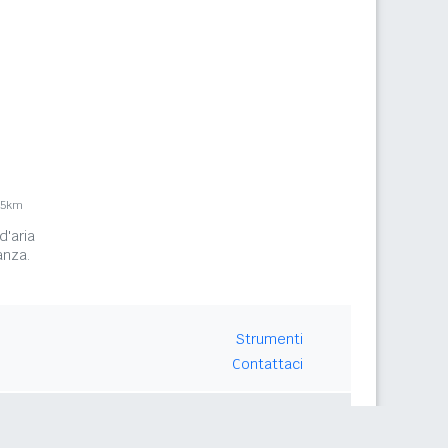
,5km
d'aria
anza.
Strumenti
Contattaci
Seguici su