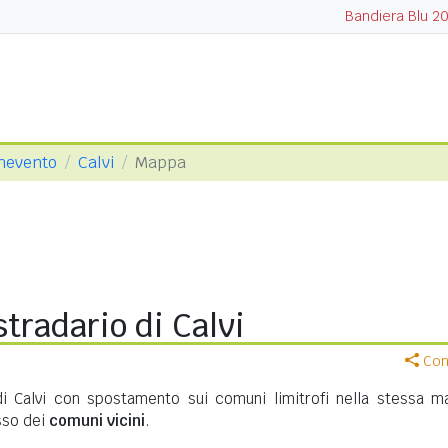
Bandiera Blu 2
enevento
Calvi
Mappa
tradario di Calvi
Cond
di Calvi con spostamento sui comuni limitrofi nella stessa m
asso dei
comuni vicini
.