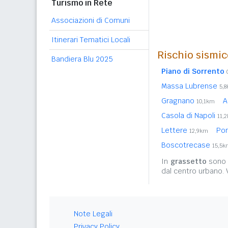
Turismo in Rete
Associazioni di Comuni
Itinerari Tematici Locali
Rischio sismic
Bandiera Blu 2025
Piano di Sorrento
Massa Lubrense
5,
Gragnano
A
10,1km
Casola di Napoli
11,
Lettere
Po
12,9km
Boscotrecase
15,5k
In
grassetto
sono r
dal centro urbano.
Note Legali
Privacy Policy