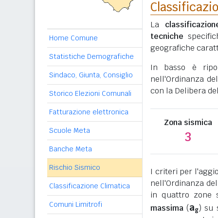
Classificazi
La
classificazio
tecniche
specific
Home Comune
geografiche caratt
Statistiche Demografiche
In basso è rip
Sindaco, Giunta, Consiglio
nell'Ordinanza del
con la Delibera de
Storico Elezioni Comunali
Fatturazione elettronica
Zona sismica
Scuole Meta
3
Banche Meta
Rischio Sismico
I criteri per l'ag
nell'Ordinanza del
Classificazione Climatica
in quattro zone s
Comuni Limitrofi
a
massima
(
) su 
g