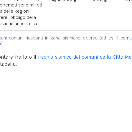
g
terremoti sono rari ed
tà delle Regioni
ere l’obbligo della
azione antisismica.
alcuni comuni ricadono in zone sismiche diverse (ad es. il
comu
o
).
ntare fra loro il
rischio sismico dei comuni della Città Met
tabella.