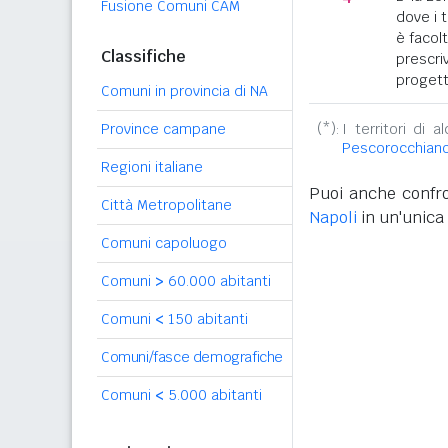
Fusione Comuni CAM
dove i 
è facol
Classifiche
prescriv
progett
Comuni in provincia di NA
Province campane
(*):
I territori di 
Pescorocchian
Regioni italiane
Puoi anche confro
Città Metropolitane
Napoli
in un'unica 
Comuni capoluogo
Comuni
>
60.000 abitanti
Comuni
<
150 abitanti
Comuni/fasce demografiche
Comuni
<
5.000 abitanti