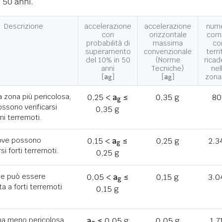
 50 anni.
Descrizione
accelerazione
accelerazione
num
con
orizzontale
com
probabilità di
massima
co
superamento
convenzionale
terri
del 10% in 50
(Norme
ricad
anni
Tecniche)
nel
[
a
]
[
a
]
zona
g
g
a zona più pericolosa,
0,25 <
a
≤
0,35 g
80
g
ssono verificarsi
0,35 g
mi terremoti.
ove possono
0,15 <
a
≤
0,25 g
2.3
g
rsi forti terremoti.
0,25 g
he può essere
0,05 <
a
≤
0,15 g
3.0
g
a a forti terremoti
0,15 g
ona meno pericolosa,
a
≤ 0,05 g
0,05 g
1.7