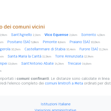
o dei comuni vicini
Sant'Agnello
Vico Equense
Sorrento
0,9km
2,1km
2,6km
4,0km
Positano (SA)
Pimonte
Praiano (SA)
8km
5,8km
8,6km
10,0km
gerola
Castellammare di Stabia
Furore (SA)
10,2km
10,4km
11,2km
Santa Maria la Carità
Torre Annunziata
2km
11,5km
12,9km
mpei
Sant'Antonio Abate
Trecase
13,6km
14,3km
14,6km
m
iportati i
comuni confinanti
. Le distanze sono calcolate in linea 
 Vedi l'elenco completo dei
comuni limitrofi a Meta
ordinati per dis
Istituzioni Italiane
Variazioni amministrative