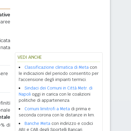
ative
 aree
icata
rnata
VEDI ANCHE
Classificazione climatica di Meta
con
sere
le indicazioni del periodo consentito per
l'accensione degli impianti termici.
Sindaci dei Comuni in Città Metr. di
Napoli
oggi in carica con le coalizioni
politiche di appartenenza.
initi
Comuni limitrofi a Meta
di prima e
onale
seconda corona con le distanze in km.
ntale
Banche Meta
con indirizzo e codici
0% di
ABI e CAB degli Sportelli Bancari.