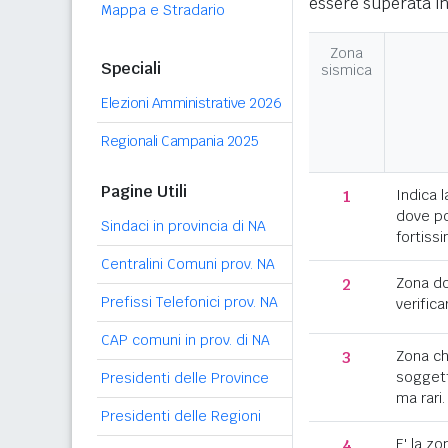
essere superata in
Mappa e Stradario
Zona
Speciali
sismica
Elezioni Amministrative 2026
Regionali Campania 2025
Pagine Utili
1
Indica l
dove po
Sindaci in provincia di NA
fortissi
Centralini Comuni prov. NA
2
Zona d
Prefissi Telefonici prov. NA
verifica
CAP comuni in prov. di NA
3
Zona c
soggett
Presidenti delle Province
ma rari.
Presidenti delle Regioni
4
E' la z