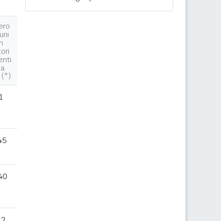
ero
uni
n
tori
enti
la
 (*)
1
45
40
12