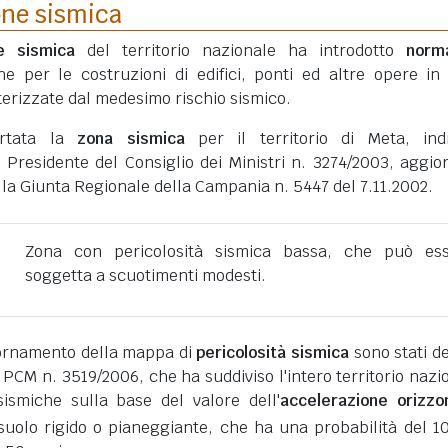
one sismica
ne sismica
del territorio nazionale ha introdotto
norm
he per le costruzioni di edifici, ponti ed altre opere in
erizzate dal medesimo rischio sismico.
ortata la
zona sismica
per il territorio di Meta, ind
 Presidente del Consiglio dei Ministri n. 3274/2003, aggio
lla Giunta Regionale della Campania n. 5447 del 7.11.2002.
Zona con pericolosità sismica bassa, che può es
soggetta a scuotimenti modesti.
giornamento della mappa di
pericolosità sismica
sono stati def
 PCM n. 3519/2006, che ha suddiviso l'intero territorio nazi
ismiche sulla base del valore dell'
accelerazione orizzo
suolo rigido o pianeggiante, che ha una probabilità del 1