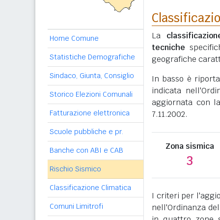
Classificazi
La
classificazio
Home Comune
tecniche
specific
Statistiche Demografiche
geografiche caratt
Sindaco, Giunta, Consiglio
In basso è riport
indicata nell'Ord
Storico Elezioni Comunali
aggiornata con l
Fatturazione elettronica
7.11.2002.
Scuole pubbliche e pr.
Zona sismica
Banche con ABI e CAB
3
Rischio Sismico
Classificazione Climatica
I criteri per l'ag
Comuni Limitrofi
nell'Ordinanza del
in quattro zone s