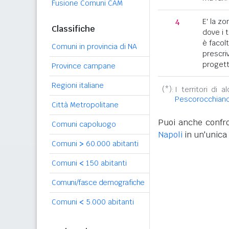
Fusione Comuni CAM
4
E' la z
Classifiche
dove i 
è facol
Comuni in provincia di NA
prescriv
progett
Province campane
Regioni italiane
(*):
I territori di 
Pescorocchian
Città Metropolitane
Puoi anche confro
Comuni capoluogo
Napoli
in un'unica 
Comuni
>
60.000 abitanti
Comuni
<
150 abitanti
Comuni/fasce demografiche
Comuni
<
5.000 abitanti