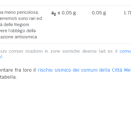
ona meno pericolosa,
a
≤ 0,05 g
0,05 g
1.7
g
terremoti sono rari ed
tà delle Regioni
ere l’obbligo della
azione antisismica.
alcuni comuni ricadono in zone sismiche diverse (ad es. il
comu
o
).
ntare fra loro il
rischio sismico dei comuni della Città Met
tabella.