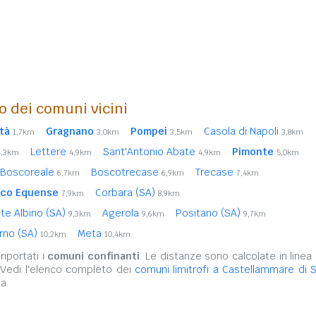
o dei comuni vicini
ità
Gragnano
Pompei
Casola di Napoli
1,7km
3,0km
3,5km
3,8km
Lettere
Sant'Antonio Abate
Pimonte
4,3km
4,9km
4,9km
5,0km
Boscoreale
Boscotrecase
Trecase
6,7km
6,9km
7,4km
ico Equense
Corbara (SA)
7,9km
8,9km
nte Albino (SA)
Agerola
Positano (SA)
9,3km
9,6km
9,7km
rno (SA)
Meta
10,2km
10,4km
iportati i
comuni confinanti
. Le distanze sono calcolate in linea 
 Vedi l'elenco completo dei
comuni limitrofi a Castellammare di 
a.