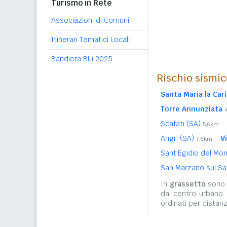
Turismo in Rete
Associazioni di Comuni
Itinerari Tematici Locali
Bandiera Blu 2025
Rischio sismic
Santa Maria la Car
Torre Annunziata
Scafati (SA)
5,6km
Angri (SA)
V
7,6km
Sant'Egidio del Mo
San Marzano sul Sa
In
grassetto
sono r
dal centro urbano.
ordinati per distanz