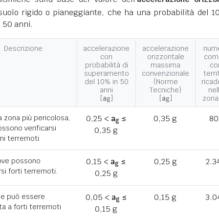
suolo rigido o pianeggiante, che ha una probabilità del 1
 50 anni.
Descrizione
accelerazione
accelerazione
num
con
orizzontale
com
probabilità di
massima
co
superamento
convenzionale
terri
del 10% in 50
(Norme
ricad
anni
Tecniche)
nel
[
a
]
[
a
]
zona
g
g
a zona più pericolosa,
0,25 <
a
≤
0,35 g
80
g
ssono verificarsi
0,35 g
mi terremoti.
ove possono
0,15 <
a
≤
0,25 g
2.3
g
rsi forti terremoti.
0,25 g
he può essere
0,05 <
a
≤
0,15 g
3.0
g
a a forti terremoti
0,15 g