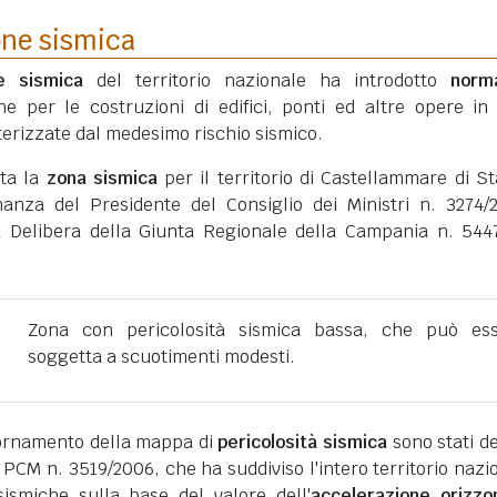
one sismica
ne sismica
del territorio nazionale ha introdotto
norm
he per le costruzioni di edifici, ponti ed altre opere in
erizzate dal medesimo rischio sismico.
ata la
zona sismica
per il territorio di Castellammare di St
inanza del Presidente del Consiglio dei Ministri n. 3274/
a Delibera della Giunta Regionale della Campania n. 544
Zona con pericolosità sismica bassa, che può es
soggetta a scuotimenti modesti.
giornamento della mappa di
pericolosità sismica
sono stati def
 PCM n. 3519/2006, che ha suddiviso l'intero territorio nazi
ismiche sulla base del valore dell'
accelerazione orizzo