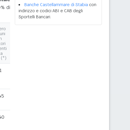
Banche Castellammare di Stabia
con
0% di
indirizzo e codici ABI e CAB degli
Sportelli Bancari.
ero
uni
n
tori
enti
la
 (*)
1
45
40