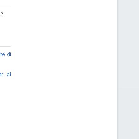
12
ne di
r. di