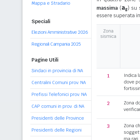
Mappa e Stradario
a
massima
(
) su 
g
essere superata in
Speciali
Zona
Elezioni Amministrative 2026
sismica
Regionali Campania 2025
Pagine Utili
Sindaci in provincia di NA
1
Indica l
dove po
Centralini Comuni prov. NA
fortissi
Prefissi Telefonici prov. NA
2
Zona d
CAP comuni in prov. di NA
verifica
Presidenti delle Province
3
Zona c
Presidenti delle Regioni
soggett
ma rari.