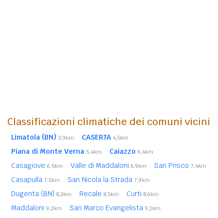
Classificazioni climatiche dei comuni vicini
Limatola (BN)
CASERTA
3,9km
4,5km
Piana di Monte Verna
Caiazzo
5,4km
6,4km
Casagiove
Valle di Maddaloni
San Prisco
6,5km
6,9km
7,4km
Casapulla
San Nicola la Strada
7,5km
7,9km
Dugenta (BN)
Recale
Curti
8,3km
8,5km
8,6km
Maddaloni
San Marco Evangelista
9,2km
9,2km