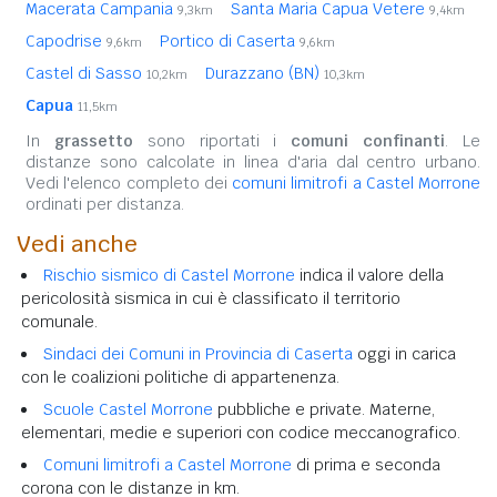
Macerata Campania
Santa Maria Capua Vetere
9,3km
9,4km
Capodrise
Portico di Caserta
9,6km
9,6km
Castel di Sasso
Durazzano (BN)
10,2km
10,3km
Capua
11,5km
In
grassetto
sono riportati i
comuni confinanti
. Le
distanze sono calcolate in linea d'aria dal centro urbano.
Vedi l'elenco completo dei
comuni limitrofi a Castel Morrone
ordinati per distanza.
Vedi anche
Rischio sismico di Castel Morrone
indica il valore della
pericolosità sismica in cui è classificato il territorio
comunale.
Sindaci dei Comuni in Provincia di Caserta
oggi in carica
con le coalizioni politiche di appartenenza.
Scuole Castel Morrone
pubbliche e private. Materne,
elementari, medie e superiori con codice meccanografico.
Comuni limitrofi a Castel Morrone
di prima e seconda
corona con le distanze in km.