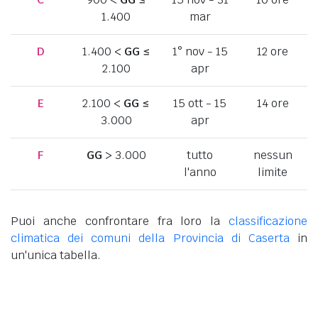
1.400
mar
D
1.400 <
GG
≤
1° nov - 15
12 ore
2.100
apr
E
2.100 <
GG
≤
15 ott - 15
14 ore
3.000
apr
F
GG
> 3.000
tutto
nessun
l'anno
limite
Puoi anche confrontare fra loro la
classificazione
climatica dei comuni della Provincia di Caserta
in
un'unica tabella.