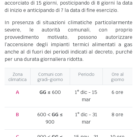
accorciato di 15 giorni, posticipando di 8 giorni la data
di inizio e anticipando di 7 la data di fine esercizio.
In presenza di situazioni climatiche particolarmente
severe, le autorità comunali, con proprio
provvedimento motivato, possono autorizzare
l’accensione degli impianti termici alimentati a gas
anche al di fuori dei periodi indicati al decreto, purché
per una durata giornaliera ridotta.
Zona
Comuni con
Periodo
Ore al
climatica
gradi-giorno
giorno
A
GG
≤ 600
1° dic - 15
6 ore
mar
B
600 <
GG
≤
1° dic - 31
8 ore
900
mar
C
900 <
GG
≤
15 nov - 31
10 ore