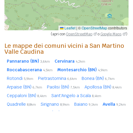
Leaflet
|
©
OpenStreetMap
contributors
(apri con
OpenStreetMap
o
Google Maps
)
Le mappe dei comuni vicini a San Martino
Valle Caudina
Pannarano (BN)
Cervinara
3,6km
4,2km
Roccabascerana
Montesarchio (BN)
4,5km
4,9km
Rotondi
Pietrastornina
Bonea (BN)
5,9km
6,6km
6,7km
Arpaise (BN)
Paolisi (BN)
Apollosa (BN)
6,7km
7,5km
8,4km
Ceppaloni (BN)
Sant'Angelo a Scala
8,4km
8,4km
Quadrelle
Sirignano
Baiano
Avella
8,8km
8,9km
9,1km
9,2km
San Leucio del Sannio (BN)
9,5km
Mugnano del Cardinale
Sperone
9,5km
9,5km
Bucciano (BN)
9,7km