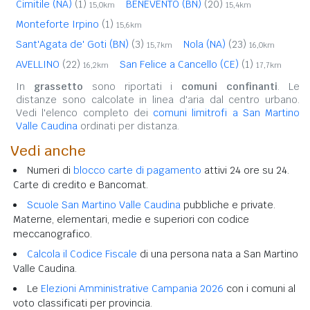
Cimitile (NA)
(1)
BENEVENTO (BN)
(20)
15,0km
15,4km
Monteforte Irpino
(1)
15,6km
Sant'Agata de' Goti (BN)
(3)
Nola (NA)
(23)
15,7km
16,0km
AVELLINO
(22)
San Felice a Cancello (CE)
(1)
16,2km
17,7km
In
grassetto
sono riportati i
comuni confinanti
. Le
distanze sono calcolate in linea d'aria dal centro urbano.
Vedi l'elenco completo dei
comuni limitrofi a San Martino
Valle Caudina
ordinati per distanza.
Vedi anche
Numeri di
blocco carte di pagamento
attivi 24 ore su 24.
Carte di credito e Bancomat.
Scuole San Martino Valle Caudina
pubbliche e private.
Materne, elementari, medie e superiori con codice
meccanografico.
Calcola il Codice Fiscale
di una persona nata a San Martino
Valle Caudina.
Le
Elezioni Amministrative Campania 2026
con i comuni al
voto classificati per provincia.