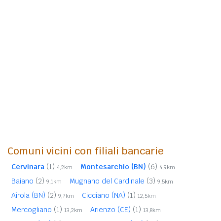
Comuni vicini con filiali bancarie
Cervinara
(1)
Montesarchio (BN)
(6)
4,2km
4,9km
Baiano
(2)
Mugnano del Cardinale
(3)
9,1km
9,5km
Airola (BN)
(2)
Cicciano (NA)
(1)
9,7km
12,5km
Mercogliano
(1)
Arienzo (CE)
(1)
13,2km
13,8km