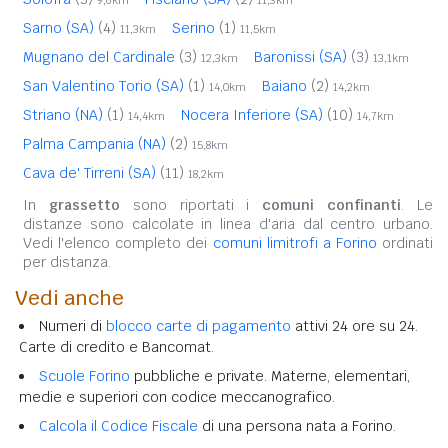
Sarno (SA)
(4)
Serino
(1)
11,3km
11,5km
Mugnano del Cardinale
(3)
Baronissi (SA)
(3)
12,3km
13,1km
San Valentino Torio (SA)
(1)
Baiano
(2)
14,0km
14,2km
Striano (NA)
(1)
Nocera Inferiore (SA)
(10)
14,4km
14,7km
Palma Campania (NA)
(2)
15,8km
Cava de' Tirreni (SA)
(11)
18,2km
In
grassetto
sono riportati i
comuni confinanti
. Le
distanze sono calcolate in linea d'aria dal centro urbano.
Vedi l'elenco completo dei
comuni limitrofi a Forino
ordinati
per distanza.
Vedi anche
Numeri di
blocco carte di pagamento
attivi 24 ore su 24.
Carte di credito e Bancomat.
Scuole Forino
pubbliche e private. Materne, elementari,
medie e superiori con codice meccanografico.
Calcola il Codice Fiscale
di una persona nata a Forino.