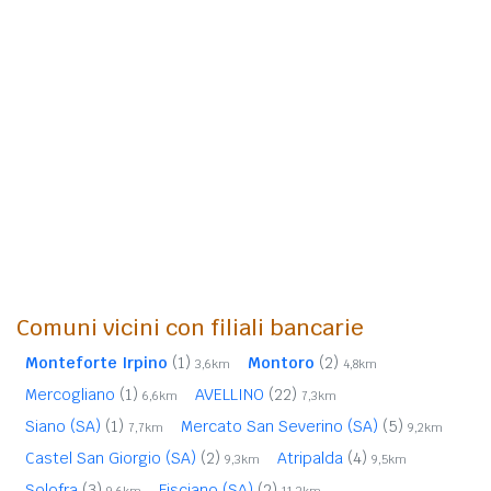
Comuni vicini con filiali bancarie
Monteforte Irpino
(1)
Montoro
(2)
3,6km
4,8km
Mercogliano
(1)
AVELLINO
(22)
6,6km
7,3km
Siano (SA)
(1)
Mercato San Severino (SA)
(5)
7,7km
9,2km
Castel San Giorgio (SA)
(2)
Atripalda
(4)
9,3km
9,5km
Solofra
(3)
Fisciano (SA)
(2)
9,6km
11,3km