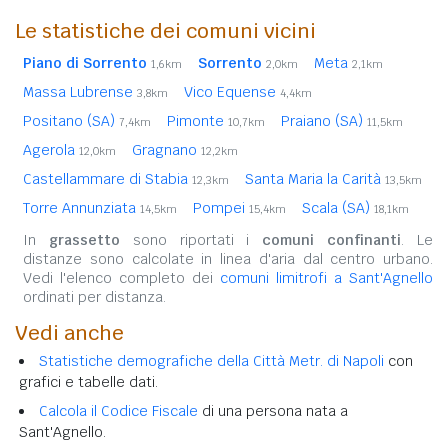
Le statistiche dei comuni vicini
Piano di Sorrento
Sorrento
Meta
1,6km
2,0km
2,1km
Massa Lubrense
Vico Equense
3,8km
4,4km
Positano (SA)
Pimonte
Praiano (SA)
7,4km
10,7km
11,5km
Agerola
Gragnano
12,0km
12,2km
Castellammare di Stabia
Santa Maria la Carità
12,3km
13,5km
Torre Annunziata
Pompei
Scala (SA)
14,5km
15,4km
18,1km
In
grassetto
sono riportati i
comuni confinanti
. Le
distanze sono calcolate in linea d'aria dal centro urbano.
Vedi l'elenco completo dei
comuni limitrofi a Sant'Agnello
ordinati per distanza.
Vedi anche
Statistiche demografiche della Città Metr. di Napoli
con
grafici e tabelle dati.
Calcola il Codice Fiscale
di una persona nata a
Sant'Agnello.