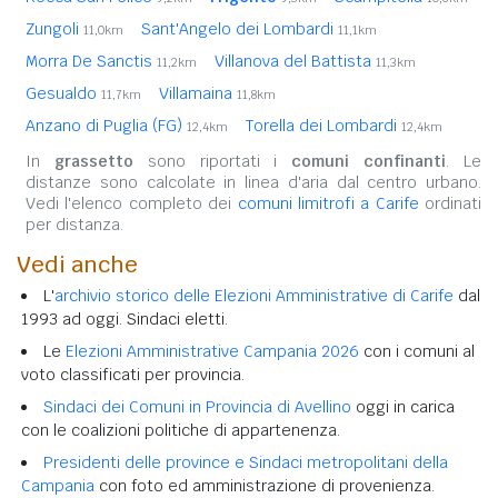
Zungoli
Sant'Angelo dei Lombardi
11,0km
11,1km
Morra De Sanctis
Villanova del Battista
11,2km
11,3km
Gesualdo
Villamaina
11,7km
11,8km
Anzano di Puglia (FG)
Torella dei Lombardi
12,4km
12,4km
In
grassetto
sono riportati i
comuni confinanti
. Le
distanze sono calcolate in linea d'aria dal centro urbano.
Vedi l'elenco completo dei
comuni limitrofi a Carife
ordinati
per distanza.
Vedi anche
L'
archivio storico delle Elezioni Amministrative di Carife
dal
1993 ad oggi. Sindaci eletti.
Le
Elezioni Amministrative Campania 2026
con i comuni al
voto classificati per provincia.
Sindaci dei Comuni in Provincia di Avellino
oggi in carica
con le coalizioni politiche di appartenenza.
Presidenti delle province e Sindaci metropolitani della
Campania
con foto ed amministrazione di provenienza.