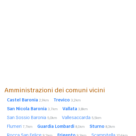
Amministrazioni dei comuni vicini
Castel Baronia
Trevico
2,9km
3,2km
San Nicola Baronia
Vallata
3,7km
3,8km
San Sossio Baronia
Vallesaccarda
5,0km
5,5km
Flumeri
Guardia Lombardi
Sturno
7,7km
8,1km
8,3km
Rocca San Felice
Frigento
Scampitella
9,2km
9,3km
10,6km