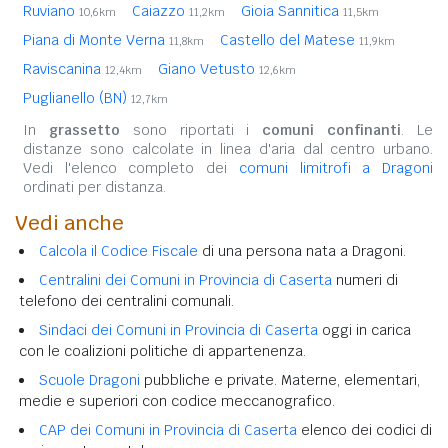
Ruviano
Caiazzo
Gioia Sannitica
10,6km
11,2km
11,5km
Piana di Monte Verna
Castello del Matese
11,8km
11,9km
Raviscanina
Giano Vetusto
12,4km
12,6km
Puglianello (BN)
12,7km
In
grassetto
sono riportati i
comuni confinanti
. Le
distanze sono calcolate in linea d'aria dal centro urbano.
Vedi l'elenco completo dei
comuni limitrofi a Dragoni
ordinati per distanza.
Vedi anche
Calcola il Codice Fiscale
di una persona nata a Dragoni.
Centralini dei Comuni in Provincia di Caserta
numeri di
telefono dei centralini comunali.
Sindaci dei Comuni in Provincia di Caserta
oggi in carica
con le coalizioni politiche di appartenenza.
Scuole Dragoni
pubbliche e private. Materne, elementari,
medie e superiori con codice meccanografico.
CAP dei Comuni in Provincia di Caserta
elenco dei codici di