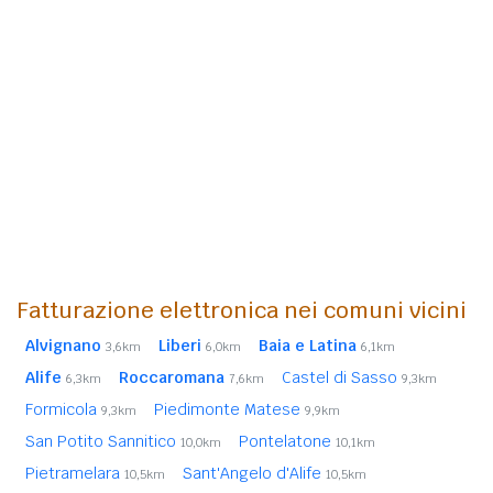
Fatturazione elettronica nei comuni vicini
Alvignano
Liberi
Baia e Latina
3,6km
6,0km
6,1km
Alife
Roccaromana
Castel di Sasso
6,3km
7,6km
9,3km
Formicola
Piedimonte Matese
9,3km
9,9km
San Potito Sannitico
Pontelatone
10,0km
10,1km
Pietramelara
Sant'Angelo d'Alife
10,5km
10,5km