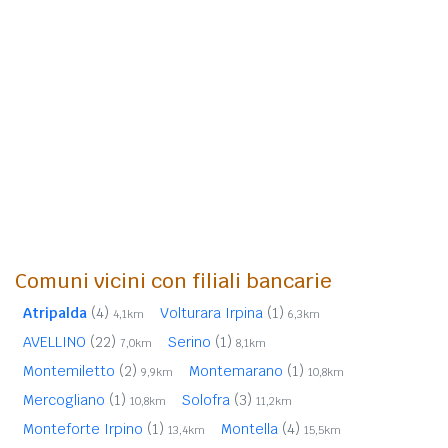
Comuni vicini con filiali bancarie
Atripalda
(4)
Volturara Irpina
(1)
4,1km
6,3km
AVELLINO
(22)
Serino
(1)
7,0km
8,1km
Montemiletto
(2)
Montemarano
(1)
9,9km
10,8km
Mercogliano
(1)
Solofra
(3)
10,8km
11,2km
Monteforte Irpino
(1)
Montella
(4)
13,4km
15,5km