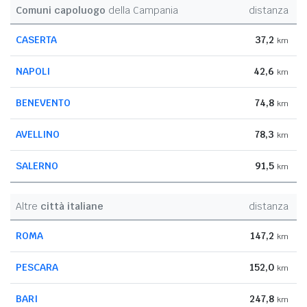
Comuni capoluogo
della Campania
distanza
CASERTA
37,2
km
NAPOLI
42,6
km
BENEVENTO
74,8
km
AVELLINO
78,3
km
SALERNO
91,5
km
Altre
città italiane
distanza
ROMA
147,2
km
PESCARA
152,0
km
BARI
247,8
km