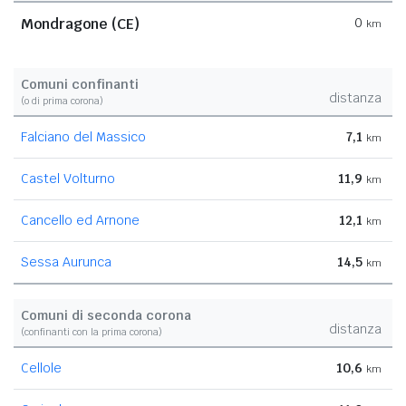
Mondragone (CE)
0
km
Comuni confinanti
distanza
(o di prima corona)
Falciano del Massico
7,1
km
Castel Volturno
11,9
km
Cancello ed Arnone
12,1
km
Sessa Aurunca
14,5
km
Comuni di seconda corona
distanza
(confinanti con la prima corona)
Cellole
10,6
km