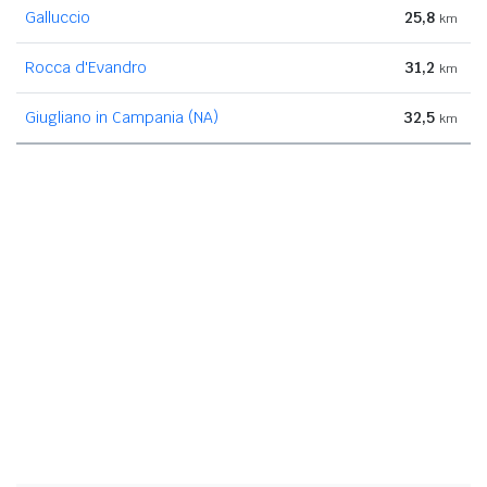
Galluccio
25,8
km
Rocca d'Evandro
31,2
km
Giugliano in Campania (NA)
32,5
km