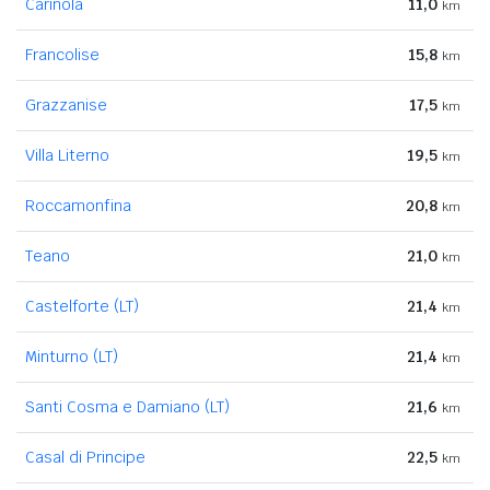
Carinola
11,0
km
Francolise
15,8
km
Grazzanise
17,5
km
Villa Literno
19,5
km
Roccamonfina
20,8
km
Teano
21,0
km
Castelforte (LT)
21,4
km
Minturno (LT)
21,4
km
Santi Cosma e Damiano (LT)
21,6
km
Casal di Principe
22,5
km