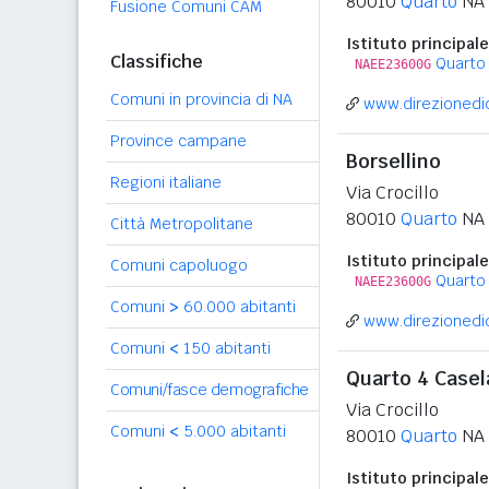
80010
Quarto
NA
Fusione Comuni CAM
Istituto principale
Classifiche
Quarto
NAEE23600G
Comuni in provincia di NA
www.direzionedid
Province campane
Borsellino
Regioni italiane
Via Crocillo
80010
Quarto
NA
Città Metropolitane
Istituto principale
Comuni capoluogo
Quarto
NAEE23600G
Comuni
>
60.000 abitanti
www.direzionedid
Comuni
<
150 abitanti
Quarto 4 Case
Comuni/fasce demografiche
Via Crocillo
Comuni
<
5.000 abitanti
80010
Quarto
NA
Istituto principale