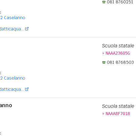
081 8760251
:
 2 Caselanno
atticaqua...
Scuola statale
»
NAAA23605G
081 8768503
:
 2 Caselanno
atticaqua...
lanno
Scuola statale
»
NAAA8F7018
: