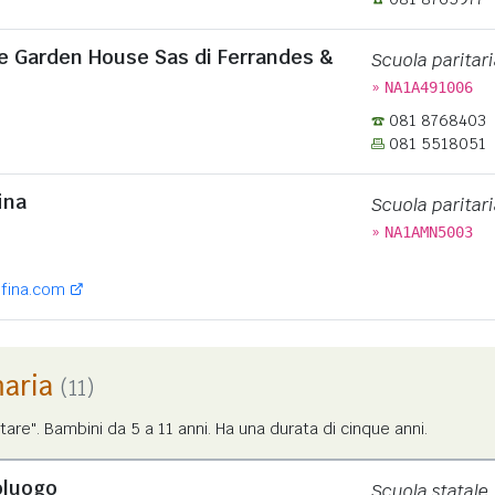
e Garden House Sas di Ferrandes &
Scuola paritari
»
NA1A491006
081 8768403
081 5518051
ina
Scuola paritari
»
NA1AMN5003
fina.com
maria
(11)
tare". Bambini da 5 a 11 anni. Ha una durata di cinque anni.
oluogo
Scuola statale