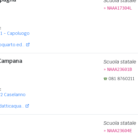
Scuola statale
»
NAAA17304L
:
 1 - Capoluogo
quarto.ed...
 Campana
Scuola statale
»
NAAA23601B
081 8760211
:
 2 Caselanno
atticaqua...
Scuola statale
»
NAAA23604E