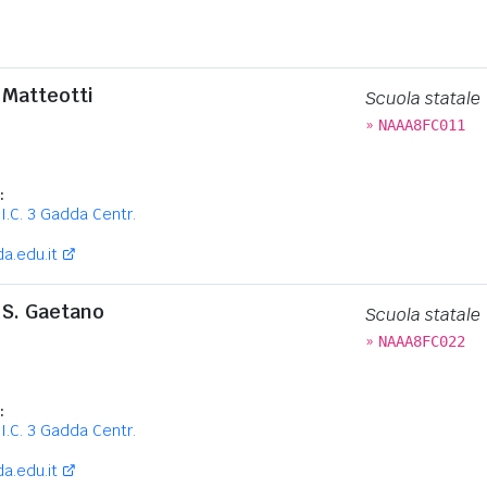
 Matteotti
Scuola statale
»
NAAA8FC011
:
I.C. 3 Gadda Centr.
a.edu.it
 S. Gaetano
Scuola statale
»
NAAA8FC022
:
I.C. 3 Gadda Centr.
a.edu.it