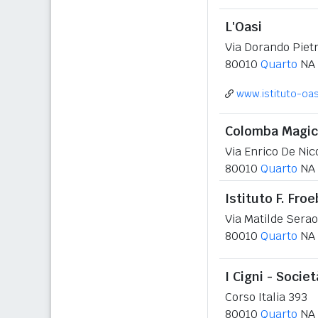
L'Oasi
Via Dorando Pietr
80010
Quarto
NA
www.istituto-oasi
Colomba Magic
Via Enrico De Nic
80010
Quarto
NA
Istituto F. Froe
Via Matilde Serao
80010
Quarto
NA
I Cigni - Socie
Corso Italia 393
80010
Quarto
NA