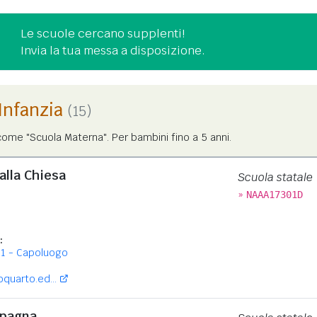
Le scuole cercano supplenti!
Invia la tua messa a disposizione.
'Infanzia
(15)
ome "Scuola Materna". Per bambini fino a 5 anni.
Dalla Chiesa
Scuola statale
»
NAAA17301D
:
 1 - Capoluogo
quarto.ed...
mpagna