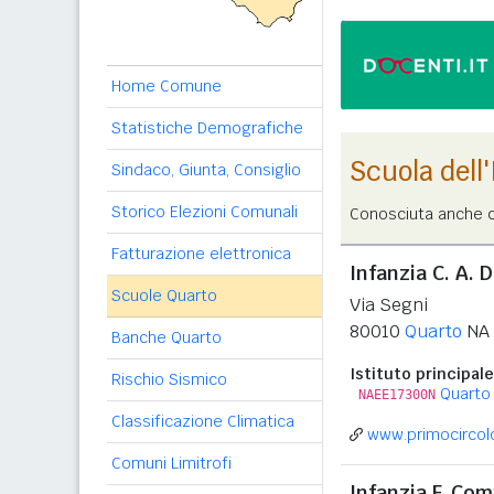
Home Comune
Statistiche Demografiche
Scuola dell
Sindaco, Giunta, Consiglio
Storico Elezioni Comunali
Conosciuta anche c
Fatturazione elettronica
Infanzia C. A. 
Scuole Quarto
Via Segni
80010
Quarto
NA
Banche Quarto
Istituto principale
Rischio Sismico
Quarto
NAEE17300N
Classificazione Climatica
www.primocircolo
Comuni Limitrofi
Infanzia F. Co