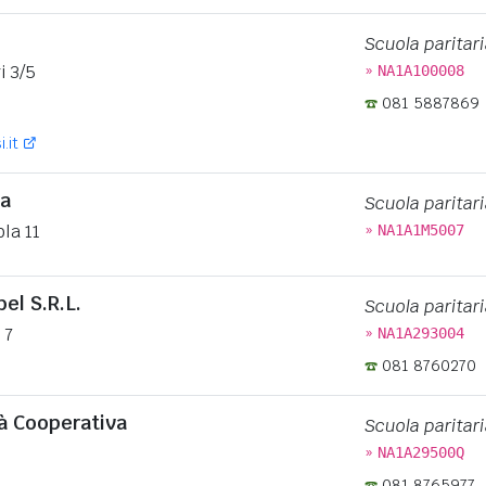
Scuola paritari
»
i 3/5
NA1A100008
081 5887869
.it
a
Scuola paritari
»
ola 11
NA1A1M5007
bel S.R.L.
Scuola paritari
»
 7
NA1A293004
081 8760270
tà Cooperativa
Scuola paritari
»
NA1A29500Q
081 8765977